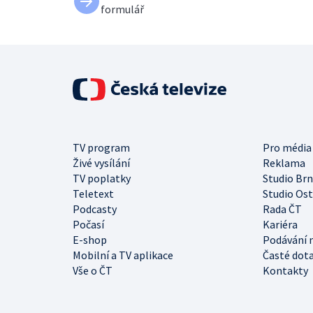
formulář
TV program
Pro média
Živé vysílání
Reklama
TV poplatky
Studio Br
Teletext
Studio Os
Podcasty
Rada ČT
Počasí
Kariéra
E-shop
Podávání 
Mobilní a TV aplikace
Časté dot
Vše o ČT
Kontakty