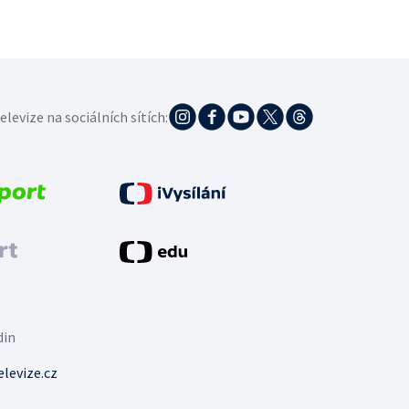
elevize na sociálních sítích:
din
levize.cz