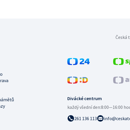
Česká t
no
trava
Divácké centrum
námětů
azy
každý všední den:
8:00—16:00 ho
261 136 113
info@ceskate