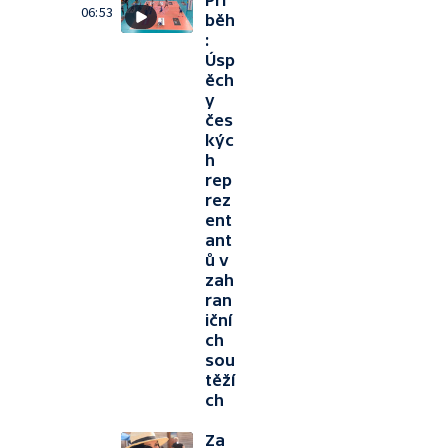
Pří
06:53
běh
:
Úsp
ěch
y
čes
kýc
h
rep
rez
ent
ant
ů v
zah
ran
iční
ch
sou
těží
ch
Za