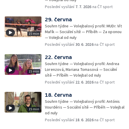
Poslední vysílání
7. 7. 2026
na ČT sport
29. června
Souhrn týdne — Volejbalový profil: MUDr. Vít
Mařík — Sociální sítě — Příběh — Za oponou
15 min
— Volejbal od nuly
Poslední vysílání
30. 6. 2026
na ČT sport
22. června
Souhrn týdne — Volejbalový profil: Andrea
Lorenzová, Mariana Tomasová — Sociální
15 min
sítě — Příběh — Volejbal od nuly
Poslední vysílání
22. 6. 2026
na ČT sport
18. června
Souhrn týdne — Volejbalový profil: Antónis
Vourdéris — Sociální sítě — Příběh — Volejbal
15 min
od nuly
Poslední vysílání
18. 6. 2026
na ČT sport