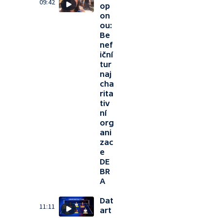
09:42
op
on
ou:
Be
nef
iční
tur
naj
cha
rita
tiv
ní
org
ani
zac
e
DE
BR
A
Dat
11:11
art