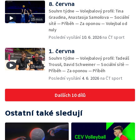
8. června
Souhrn týdne — Volejbalový profil: Tina
Graudina, Anastasija Samoilova — Sociální
15 min
sítě — Příběh — Za oponou — Volejbal od
nuly
Poslední vysílání
10. 6. 2026
na ČT sport
1. června
Souhrn týdne — Volejbalový profil: Tadeáš
Trousil, David Schweiner — Sociální sítě —
15 min
Příběh — Za oponou — Příběh
Poslední vysílání
4. 6. 2026
na ČT sport
Dalších 10 dílů
Ostatní také sledují