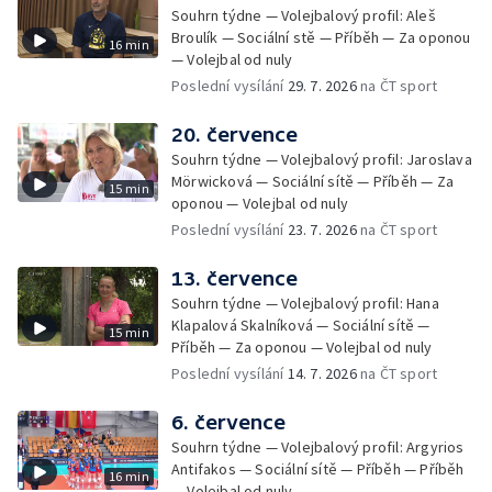
Souhrn týdne — Volejbalový profil: Aleš
Broulík — Sociální stě — Příběh — Za oponou
16 min
— Volejbal od nuly
Poslední vysílání
29. 7. 2026
na ČT sport
20. července
Souhrn týdne — Volejbalový profil: Jaroslava
Mörwicková — Sociální sítě — Příběh — Za
15 min
oponou — Volejbal od nuly
Poslední vysílání
23. 7. 2026
na ČT sport
13. července
Souhrn týdne — Volejbalový profil: Hana
Klapalová Skalníková — Sociální sítě —
15 min
Příběh — Za oponou — Volejbal od nuly
Poslední vysílání
14. 7. 2026
na ČT sport
6. července
Souhrn týdne — Volejbalový profil: Argyrios
Antifakos — Sociální sítě — Příběh — Příběh
16 min
— Volejbal od nuly