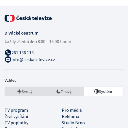
Divácké centrum
každý všední den:
8:00—16:00 hodin
261 136 113
info@ceskatelevize.cz
Vzhled
Světlý
Tmavý
Systém
TV program
Pro média
Živé vysílání
Reklama
TV poplatky
Studio Brno