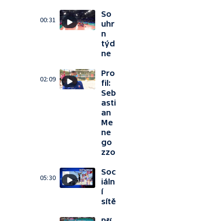
So
00:31
uhr
n
týd
ne
Pro
02:09
fil:
Seb
asti
an
Me
ne
go
zzo
Soc
05:30
iáln
í
sítě