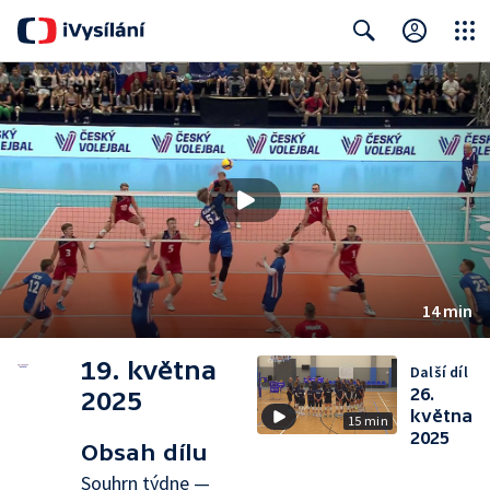
Close
Search
14 min
19. května
Další díl
26.
2025
května
15 min
2025
Obsah dílu
Souhrn týdne —