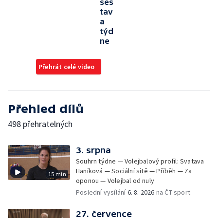
ses
tav
a
týd
ne
Přehrát celé video
Přehled dílů
498 přehratelných
3. srpna
Souhrn týdne — Volejbalový profil: Svatava
Haníková — Sociální sítě — Příběh — Za
15 min
oponou — Volejbal od nuly
Poslední vysílání
6. 8. 2026
na ČT sport
27. července