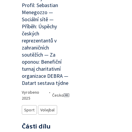
Profil: Sebastian
Menegozzo —
Sociální sítě —
Příběh: Úspěchy
českých
reprezentantů v
zahraničních
soutěžích — Za
oponou: Benefiční
turnaj charitativní
organizace DEBRA —
Datart sestava týdne
Vyrobeno
•
Česko
2025
Sport
Volejbal
Části dílu