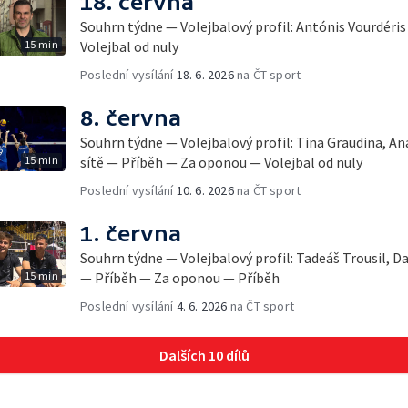
18. června
Souhrn týdne — Volejbalový profil: Antónis Vourdéris
15 min
Volejbal od nuly
Poslední vysílání
18. 6. 2026
na ČT sport
8. června
Souhrn týdne — Volejbalový profil: Tina Graudina, An
15 min
sítě — Příběh — Za oponou — Volejbal od nuly
Poslední vysílání
10. 6. 2026
na ČT sport
1. června
Souhrn týdne — Volejbalový profil: Tadeáš Trousil, Da
15 min
— Příběh — Za oponou — Příběh
Poslední vysílání
4. 6. 2026
na ČT sport
Dalších 10 dílů