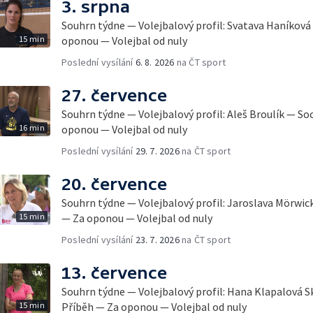
3. srpna
Souhrn týdne — Volejbalový profil: Svatava Haníková 
15 min
oponou — Volejbal od nuly
Poslední vysílání
6. 8. 2026
na ČT sport
27. července
Souhrn týdne — Volejbalový profil: Aleš Broulík — So
16 min
oponou — Volejbal od nuly
Poslední vysílání
29. 7. 2026
na ČT sport
20. července
Souhrn týdne — Volejbalový profil: Jaroslava Mörwic
15 min
— Za oponou — Volejbal od nuly
Poslední vysílání
23. 7. 2026
na ČT sport
13. července
Souhrn týdne — Volejbalový profil: Hana Klapalová Sk
15 min
Příběh — Za oponou — Volejbal od nuly