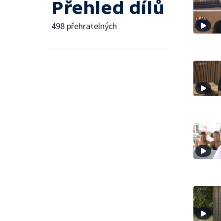
Přehled dílů
498 přehratelných