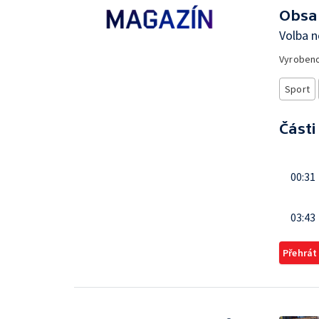
Obsa
Volba n
Vyroben
Sport
Části
00:31
03:43
Přehrát