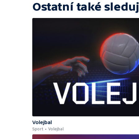
Ostatní také sleduj
Volejbal
Sport
Volejbal