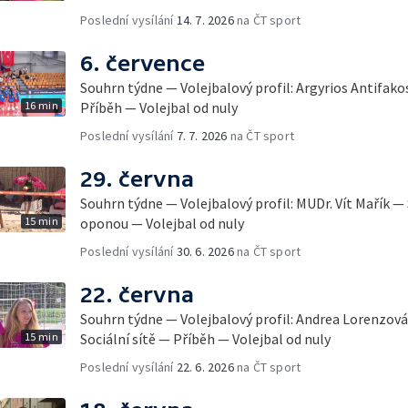
Poslední vysílání
14. 7. 2026
na ČT sport
6. července
Souhrn týdne — Volejbalový profil: Argyrios Antifako
16 min
Příběh — Volejbal od nuly
Poslední vysílání
7. 7. 2026
na ČT sport
29. června
Souhrn týdne — Volejbalový profil: MUDr. Vít Mařík — 
15 min
oponou — Volejbal od nuly
Poslední vysílání
30. 6. 2026
na ČT sport
22. června
Souhrn týdne — Volejbalový profil: Andrea Lorenzo
15 min
Sociální sítě — Příběh — Volejbal od nuly
Poslední vysílání
22. 6. 2026
na ČT sport