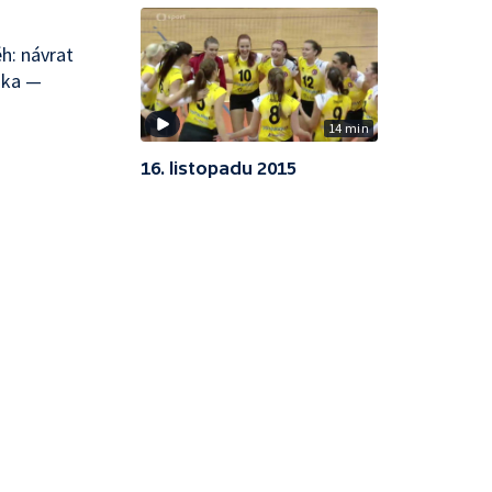
ěh: návrat
ška —
14 min
16. listopadu 2015