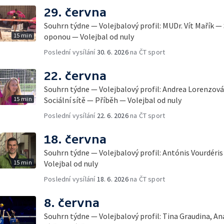
29. června
Souhrn týdne — Volejbalový profil: MUDr. Vít Mařík — 
15 min
oponou — Volejbal od nuly
Poslední vysílání
30. 6. 2026
na ČT sport
22. června
Souhrn týdne — Volejbalový profil: Andrea Lorenzo
15 min
Sociální sítě — Příběh — Volejbal od nuly
Poslední vysílání
22. 6. 2026
na ČT sport
18. června
Souhrn týdne — Volejbalový profil: Antónis Vourdéris
15 min
Volejbal od nuly
Poslední vysílání
18. 6. 2026
na ČT sport
8. června
Souhrn týdne — Volejbalový profil: Tina Graudina, An