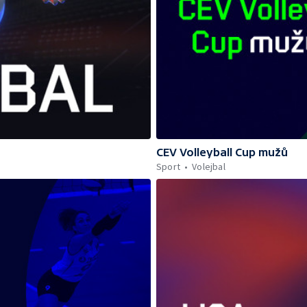
CEV Volleyball Cup mužů
Sport
Volejbal