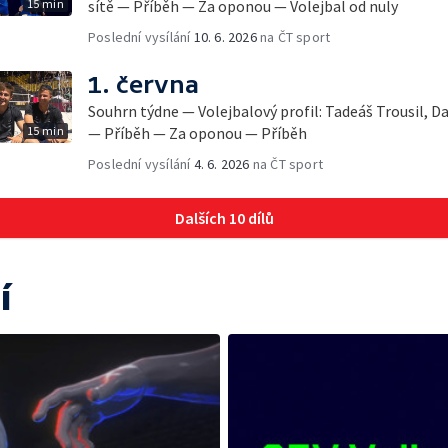
15 min
sítě — Příběh — Za oponou — Volejbal od nuly
Poslední vysílání
10. 6. 2026
na ČT sport
1. června
Souhrn týdne — Volejbalový profil: Tadeáš Trousil, Da
15 min
— Příběh — Za oponou — Příběh
Poslední vysílání
4. 6. 2026
na ČT sport
Dalších 10 dílů
í