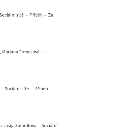
Sociální sítě — Příběh — Za
vá, Mariana Tomasová —
 — Sociální sítě — Příběh —
astasija Samoilova — Sociální