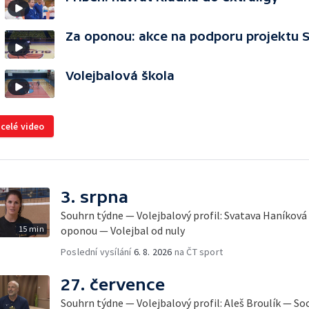
Za oponou: akce na podporu projektu 
Volejbalová škola
 celé video
3. srpna
Souhrn týdne — Volejbalový profil: Svatava Haníková 
15 min
oponou — Volejbal od nuly
Poslední vysílání
6. 8. 2026
na ČT sport
27. července
Souhrn týdne — Volejbalový profil: Aleš Broulík — So