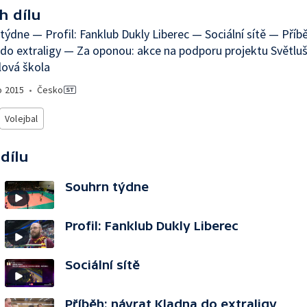
h dílu
týdne — Profil: Fanklub Dukly Liberec — Sociální sítě — Příb
do extraligy — Za oponou: akce na podporu projektu Světlu
lová škola
o
2015
•
Česko
Volejbal
 dílu
Souhrn týdne
Profil: Fanklub Dukly Liberec
Sociální sítě
Příběh: návrat Kladna do extraligy