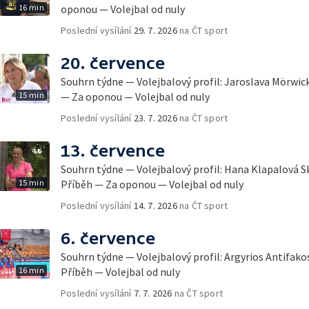
16 min
oponou — Volejbal od nuly
Poslední vysílání
29. 7. 2026
na ČT sport
20. července
Souhrn týdne — Volejbalový profil: Jaroslava Mörwic
15 min
— Za oponou — Volejbal od nuly
Poslední vysílání
23. 7. 2026
na ČT sport
13. července
Souhrn týdne — Volejbalový profil: Hana Klapalová Sk
15 min
Příběh — Za oponou — Volejbal od nuly
Poslední vysílání
14. 7. 2026
na ČT sport
6. července
Souhrn týdne — Volejbalový profil: Argyrios Antifako
16 min
Příběh — Volejbal od nuly
Poslední vysílání
7. 7. 2026
na ČT sport