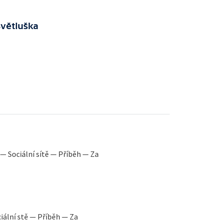
Světluška
— Sociální sítě — Příběh — Za
ciální stě — Příběh — Za