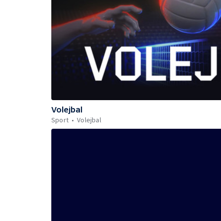
Volejbal
Sport
Volejbal