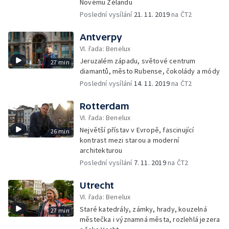
Novému Zélandu
Poslední vysílání
21. 11. 2019
na ČT2
Antverpy
VI. řada: Benelux
Jeruzalém západu, světové centrum
27 min
diamantů, město Rubense, čokolády a módy
Poslední vysílání
14. 11. 2019
na ČT2
Rotterdam
VI. řada: Benelux
Největší přístav v Evropě, fascinující
26 min
kontrast mezi starou a moderní
architekturou
Poslední vysílání
7. 11. 2019
na ČT2
Utrecht
VI. řada: Benelux
Staré katedrály, zámky, hrady, kouzelná
27 min
městečka i významná města, rozlehlá jezera