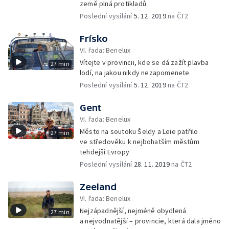
země plná protikladů
Poslední vysílání
5. 12. 2019
na ČT2
Frísko
VI. řada: Benelux
Vítejte v provincii, kde se dá zažít plavba
27 min
lodí, na jakou nikdy nezapomenete
Poslední vysílání
5. 12. 2019
na ČT2
Gent
VI. řada: Benelux
Město na soutoku Šeldy a Leie patřilo
27 min
ve středověku k nejbohatším městům
tehdejší Evropy
Poslední vysílání
28. 11. 2019
na ČT2
Zeeland
VI. řada: Benelux
Nejzápadnější, nejméně obydlená
27 min
a nejvodnatější – provincie, která dala jméno