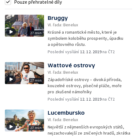
Pouze přehratelné díly
Bruggy
VI. řada: Benelux
Krásné a romantické město, které je
27 min
symbolem koloběhu prosperity, úpadku
a opětovného růstu.
Poslední vysílání
12. 12. 2019
na ČT2
Wattové ostrovy
VI. řada: Benelux
Západofríské ostrovy – divoká příroda,
27 min
kouzelné ostrovy, písečné pláže, moře
pro zkušené námořníky
Poslední vysílání
12. 12. 2019
na ČT2
Lucembursko
VI. řada: Benelux
Největší z nějmenších evropských států,
27 min
nejzachovalejší ze zničených hradů, zkrátka