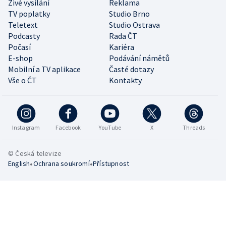
Živé vysílání
Reklama
TV poplatky
Studio Brno
Teletext
Studio Ostrava
Podcasty
Rada ČT
Počasí
Kariéra
E-shop
Podávání námětů
Mobilní a TV aplikace
Časté dotazy
Vše o ČT
Kontakty
Instagram
Facebook
YouTube
X
Threads
© Česká televize
•
•
English
Ochrana soukromí
Přístupnost