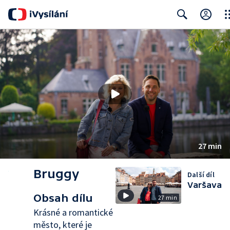
Clo
Search
27 min
Bruggy
Další díl
Varšava
Obsah dílu
27 min
Krásné a romantické
město, které je