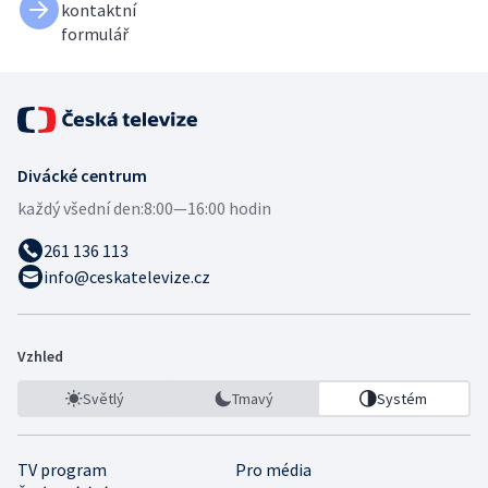
kontaktní
formulář
Divácké centrum
každý všední den:
8:00—16:00 hodin
261 136 113
info@ceskatelevize.cz
Vzhled
Světlý
Tmavý
Systém
TV program
Pro média