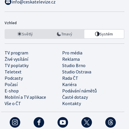
info@ceskatelevize.cz
Vzhled
Světlý
Tmavý
Systém
TV program
Pro média
Živé vysílání
Reklama
TV poplatky
Studio Brno
Teletext
Studio Ostrava
Podcasty
Rada ČT
Počasí
Kariéra
E-shop
Podávání námětů
Mobilní a TV aplikace
Časté dotazy
Vše o ČT
Kontakty