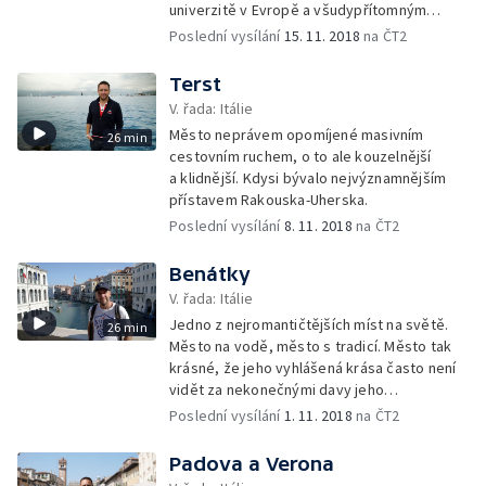
univerzitě v Evropě a všudypřítomným
červeným cihlám.
Poslední vysílání
15. 11. 2018
na ČT2
Terst
V. řada: Itálie
Město neprávem opomíjené masivním
26 min
cestovním ruchem, o to ale kouzelnější
a klidnější. Kdysi bývalo nejvýznamnějším
přístavem Rakouska-Uherska.
Poslední vysílání
8. 11. 2018
na ČT2
Benátky
V. řada: Itálie
Jedno z nejromantičtějších míst na světě.
26 min
Město na vodě, město s tradicí. Město tak
krásné, že jeho vyhlášená krása často není
vidět za nekonečnými davy jeho
obdivovatelů.
Poslední vysílání
1. 11. 2018
na ČT2
Padova a Verona