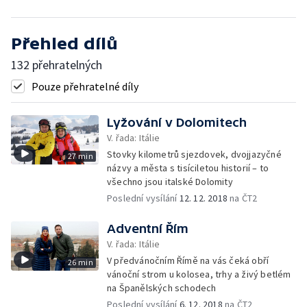
Přehled dílů
132 přehratelných
Pouze přehratelné díly
Lyžování v Dolomitech
V. řada: Itálie
Stovky kilometrů sjezdovek, dvojjazyčné
27 min
názvy a města s tisíciletou historií – to
všechno jsou italské Dolomity
Poslední vysílání
12. 12. 2018
na ČT2
Adventní Řím
V. řada: Itálie
V předvánočním Římě na vás čeká obří
26 min
vánoční strom u kolosea, trhy a živý betlém
na Španělských schodech
Poslední vysílání
6. 12. 2018
na ČT2