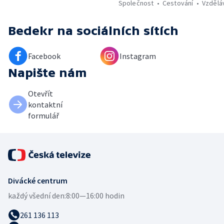
Společnost
Cestování
Vzdělá
Bedekr
na sociálních sítích
Facebook
Instagram
Napište nám
Otevřít
kontaktní
formulář
Divácké centrum
každý všední den:
8:00—16:00 hodin
261 136 113