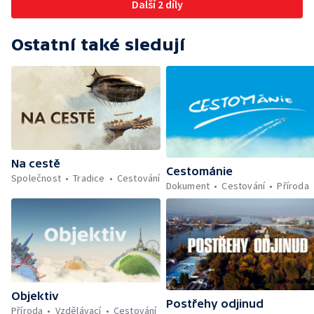
Další 2 díly
Ostatní také sledují
Na cestě
Cestománie
Společnost
Tradice
Cestování
Dokument
Cestování
Příroda
Objektiv
Postřehy odjinud
Příroda
Vzdělávací
Cestování