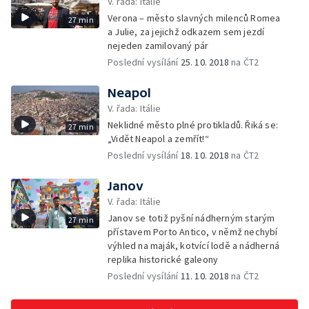
V. řada: Itálie
Verona – město slavných milenců Romea
27 min
a Julie, za jejichž odkazem sem jezdí
nejeden zamilovaný pár
Poslední vysílání
25. 10. 2018
na ČT2
Neapol
V. řada: Itálie
Neklidné město plné protikladů. Řiká se:
27 min
„Vidět Neapol a zemřít!“
Poslední vysílání
18. 10. 2018
na ČT2
Janov
V. řada: Itálie
Janov se totiž pyšní nádherným starým
27 min
přístavem Porto Antico, v němž nechybí
výhled na maják, kotvící lodě a nádherná
replika historické galeony
Poslední vysílání
11. 10. 2018
na ČT2