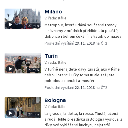
Miláno
V. řada: Itálie
Metropole, která udává současné trendy
27 min
a záznamy z módních přehlídek tu pouštějí
dokonce i během čekání na lístek do muzea
Poslední vysílání
29. 11. 2018
na ČT2
Turín
V. řada: Itálie
V Turíně nenajdete davy turistů jako v Římě
27 min
nebo Florencii. Díky tomu tu ale zažijete
pohodou a domácí atmosféru.
Poslední vysílání
22. 11. 2018
na ČT2
Bologna
V. řada: Itálie
La grassa, la dotta, la rossa. Tlustá, učená
27 min
a rudá. Tuhle přezdívku si Bologna vysloužila
díky své vyhlášené kuchyni, nejstarší