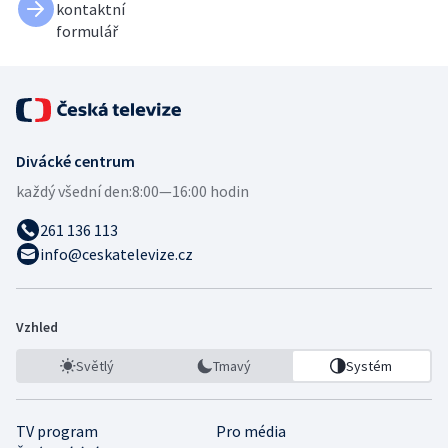
kontaktní
formulář
Divácké centrum
každý všední den:
8:00—16:00 hodin
261 136 113
info@ceskatelevize.cz
Vzhled
Světlý
Tmavý
Systém
TV program
Pro média