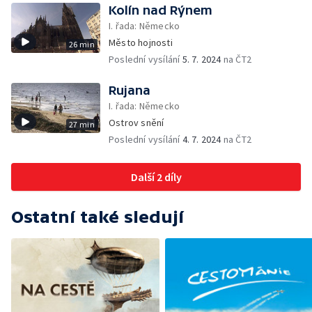
Kolín nad Rýnem
I. řada: Německo
Město hojnosti
26 min
Poslední vysílání
5. 7. 2024
na ČT2
Rujana
I. řada: Německo
Ostrov snění
27 min
Poslední vysílání
4. 7. 2024
na ČT2
Další 2 díly
Ostatní také sledují