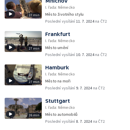
Mnichov
I. řada: Německo
Město životního stylu
27 min
Poslední vysílání
11. 7. 2024
na ČT2
Frankfurt
I. řada: Německo
Město umění
27 min
Poslední vysílání
10. 7. 2024
na ČT2
Hamburk
I. řada: Německo
Město na moři
27 min
Poslední vysílání
9. 7. 2024
na ČT2
Stuttgart
I. řada: Německo
Město automobilů
26 min
Poslední vysílání
8. 7. 2024
na ČT2