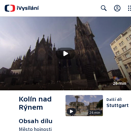
Clo
Search
26 min
Kolín nad
Další díl
Stuttgart
Rýnem
26 min
Obsah dílu
Město hojnosti