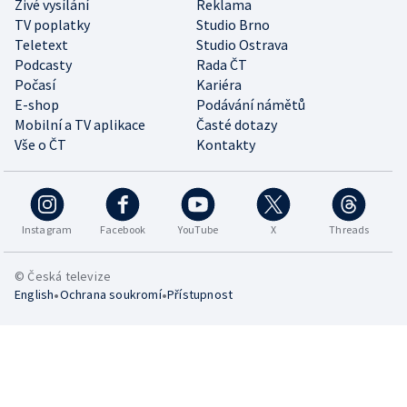
Živé vysílání
Reklama
TV poplatky
Studio Brno
Teletext
Studio Ostrava
Podcasty
Rada ČT
Počasí
Kariéra
E-shop
Podávání námětů
Mobilní a TV aplikace
Časté dotazy
Vše o ČT
Kontakty
Instagram
Facebook
YouTube
X
Threads
© Česká televize
•
•
English
Ochrana soukromí
Přístupnost