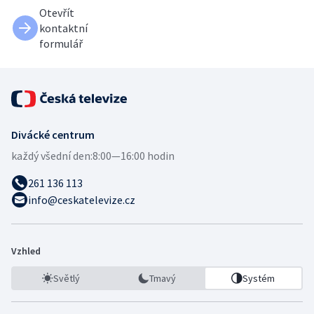
Otevřít
kontaktní
formulář
Divácké centrum
každý všední den:
8:00—16:00 hodin
261 136 113
info@ceskatelevize.cz
Vzhled
Světlý
Tmavý
Systém