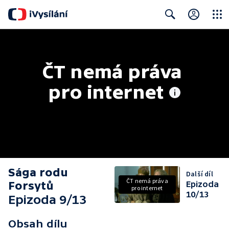
Close
Search
ČT nemá práva 
pro internet
Sága rodu
Další díl
ČT nemá práva
Forsytů
Epizoda
pro internet
10/13
Epizoda 9/13
Obsah dílu