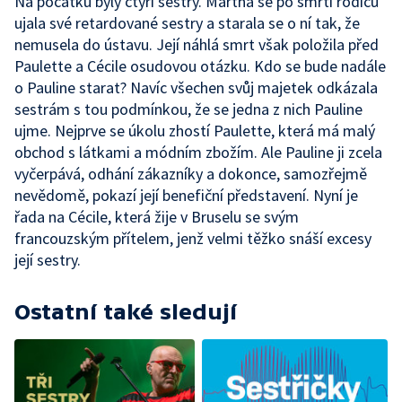
Na počátku byly čtyři sestry. Martha se po smrti rodičů
ujala své retardované sestry a starala se o ní tak, že
nemusela do ústavu. Její náhlá smrt však položila před
Paulette a Cécile osudovou otázku. Kdo se bude nadále
o Pauline starat? Navíc všechen svůj majetek odkázala
sestrám s tou podmínkou, že se jedna z nich Pauline
ujme. Nejprve se úkolu zhostí Paulette, která má malý
obchod s látkami a módním zbožím. Ale Pauline ji zcela
vyčerpává, odhání zákazníky a dokonce, samozřejmě
nevědomě, pokazí její benefiční představení. Nyní je
řada na Cécile, která žije v Bruselu se svým
francouzským přítelem, jenž velmi těžko snáší excesy
její sestry.
Ostatní také sledují