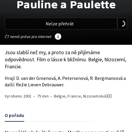
Pauline a Paulette
Nelze přehrát
ČT nemá práva pro internet
Jsou slabší než my, a proto za ně přijímáme
odpovědnost. Film o lásce k bližnímu. Belgie, Nizozemí,
Francie.
Hrají: D. van der Groenová, A. Petersenová, R. Bergmansová a
další. Režie Lieven Debrauwer.
Vyrobeno
2001
•
75 min
•
Belgie, Francie, Nizozemsko
O pořadu