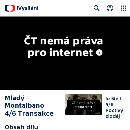
Close
Search
ČT nemá práva 
pro internet
Mladý
Další díl
ČT nemá práva
Montalbano
5/6
pro internet
Poctivý
4/6 Transakce
zloděj
Obsah dílu