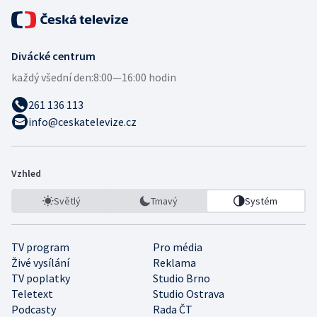
Divácké centrum
každý všední den:
8:00—16:00 hodin
261 136 113
info@ceskatelevize.cz
Vzhled
Světlý
Tmavý
Systém
TV program
Pro média
Živé vysílání
Reklama
TV poplatky
Studio Brno
Teletext
Studio Ostrava
Podcasty
Rada ČT