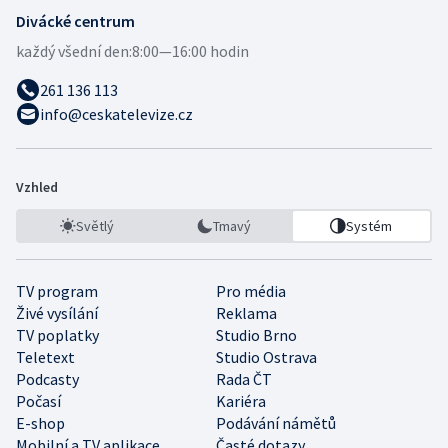
Divácké centrum
každý všední den:
8:00—16:00 hodin
261 136 113
info@ceskatelevize.cz
Vzhled
Světlý
Tmavý
Systém
TV program
Pro média
Živé vysílání
Reklama
TV poplatky
Studio Brno
Teletext
Studio Ostrava
Podcasty
Rada ČT
Počasí
Kariéra
E-shop
Podávání námětů
Mobilní a TV aplikace
Časté dotazy