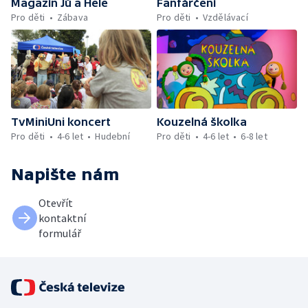
Magazín Jů a Hele
Fanfárčení
Pro děti
Zábava
Pro děti
Vzdělávací
TvMiniUni koncert
Kouzelná školka
Pro děti
4-6 let
Hudební
Pro děti
4-6 let
6-8 let
Napište nám
Otevřít
kontaktní
formulář