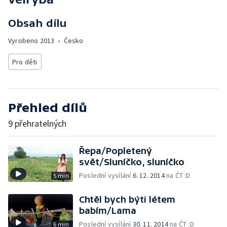
Obsah dílu
Vyrobeno
2013
•
Česko
Pro děti
Přehled dílů
9 přehratelných
Řepa/Popletený
svět/Sluníčko, sluníčko
Poslední vysílání
6. 12. 2014
na ČT :D
5 min
Chtěl bych býti létem
babím/Lama
Poslední vysílání
30. 11. 2014
na ČT :D
6 min