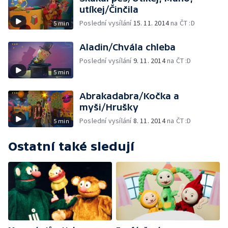
utíkej/Činčila
Poslední vysílání
15. 11. 2014
na ČT :D
5 min
Aladin/Chvála chleba
Poslední vysílání
9. 11. 2014
na ČT :D
5 min
Abrakadabra/Kočka a
myši/Hrušky
Poslední vysílání
8. 11. 2014
na ČT :D
5 min
Ostatní také sledují