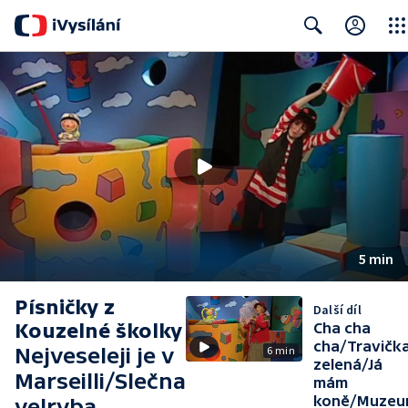
Clos
Search
5 min
Písničky z
Další díl
Kouzelné školky
Cha cha
cha/Travička
Nejveseleji je v
6 min
zelená/Já
Marseilli/Slečna
mám
koně/Muze
velryba