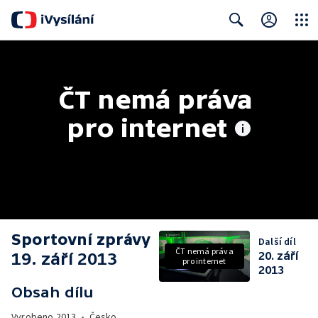
Close
Search
ČT nemá práva 
pro internet
Sportovní zprávy
Další díl
ČT nemá práva
19. září 2013
20. září
pro internet
2013
Obsah dílu
Vyrobeno
2013
•
Česko