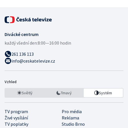
Divácké centrum
každý všední den:
8:00—16:00 hodin
261 136 113
info@ceskatelevize.cz
Vzhled
Světlý
Tmavý
Systém
TV program
Pro média
Živé vysílání
Reklama
TV poplatky
Studio Brno