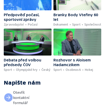
Předpověď počasí,
Branky Body Vteřiny 60
sportovní zprávy
let
Zpravodajství
Počasí
Dokument
Sport
Společnost
Debata před volbou
Rozhovor s Aloisem
předsedy ČOV
Hadamczikem
Sport
Olympijské hry
Český
Sport
Osobnosti
Hokej
Napište nám
Otevřít
kontaktní
formulář