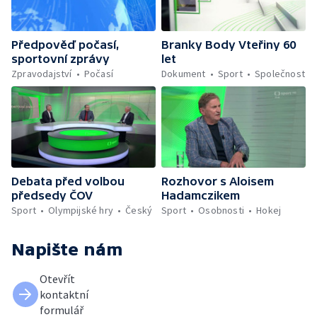
Předpověď počasí,
Branky Body Vteřiny 60
sportovní zprávy
let
Zpravodajství
Počasí
Dokument
Sport
Společnost
Debata před volbou
Rozhovor s Aloisem
předsedy ČOV
Hadamczikem
Sport
Olympijské hry
Český
Sport
Osobnosti
Hokej
Napište nám
Otevřít
kontaktní
formulář