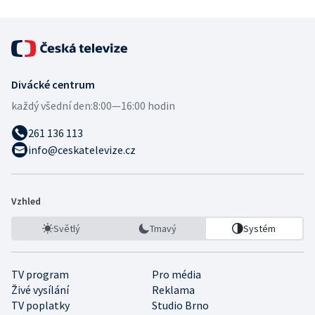
Divácké centrum
každý všední den:
8:00—16:00 hodin
261 136 113
info@ceskatelevize.cz
Vzhled
Světlý
Tmavý
Systém
TV program
Pro média
Živé vysílání
Reklama
TV poplatky
Studio Brno