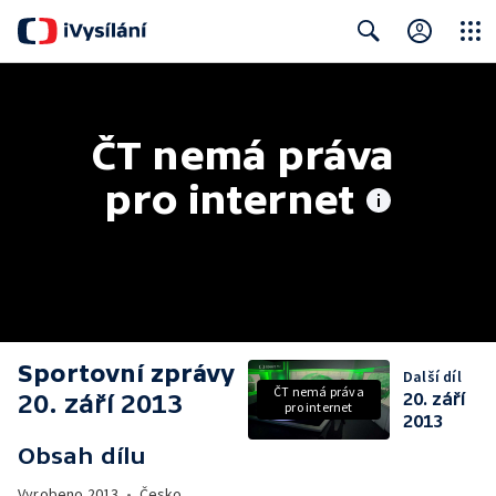
Close
Search
ČT nemá práva 
pro internet
Sportovní zprávy
Další díl
ČT nemá práva
20. září 2013
20. září
pro internet
2013
Obsah dílu
Vyrobeno
2013
•
Česko