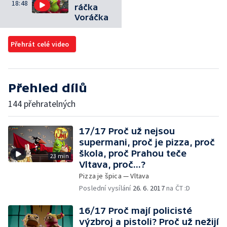
18:48
ráčka
Voráčka
Přehrát celé video
Přehled dílů
144 přehratelných
17/17 Proč už nejsou
supermani, proč je pizza, proč
škola, proč Prahou teče
23 min
Vltava, proč...?
Pizza je špica — Vltava
Poslední vysílání
26. 6. 2017
na ČT :D
16/17 Proč mají policisté
výzbroj a pistoli? Proč už nežijí