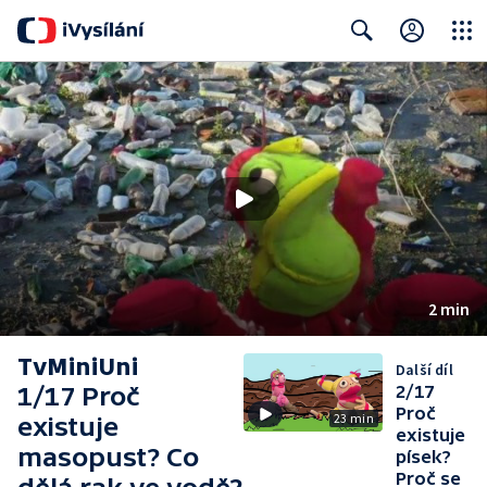
Close
Search
2 min
TvMiniUni
Další díl
1/17 Proč
2/17
Proč
23 min
existuje
existuje
masopust? Co
písek?
Proč se