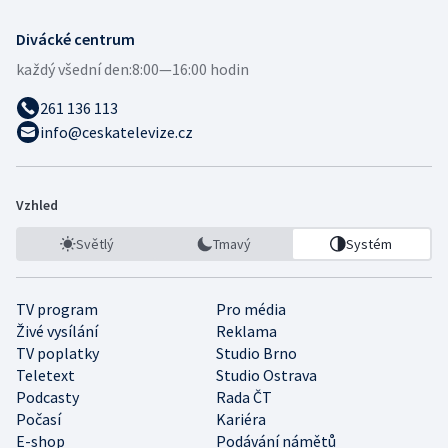
Divácké centrum
každý všední den:
8:00—16:00 hodin
261 136 113
info@ceskatelevize.cz
Vzhled
Světlý
Tmavý
Systém
TV program
Pro média
Živé vysílání
Reklama
TV poplatky
Studio Brno
Teletext
Studio Ostrava
Podcasty
Rada ČT
Počasí
Kariéra
E-shop
Podávání námětů