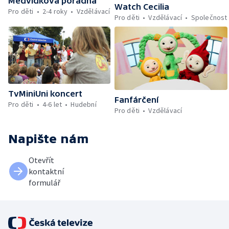
Medvídkova poradna
Watch Cecilia
Pro děti
2-4 roky
Vzdělávací
Pro děti
Vzdělávací
Společnost
TvMiniUni koncert
Fanfárčení
Pro děti
4-6 let
Hudební
Pro děti
Vzdělávací
Napište nám
Otevřít
kontaktní
formulář