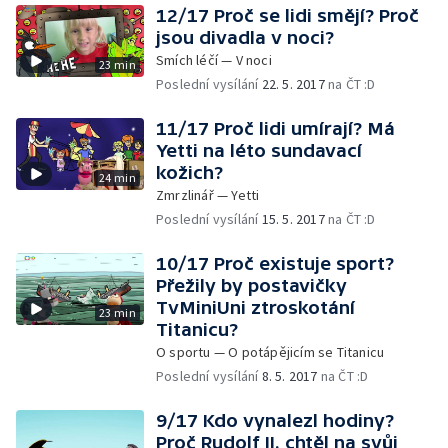
12/17 Proč se lidi smějí? Proč
jsou divadla v noci?
Smích léčí — V noci
23 min
Poslední vysílání
22. 5. 2017
na ČT :D
11/17 Proč lidi umírají? Má
Yetti na léto sundavací
kožich?
24 min
Zmrzlinář — Yetti
Poslední vysílání
15. 5. 2017
na ČT :D
10/17 Proč existuje sport?
Přežily by postavičky
TvMiniUni ztroskotání
23 min
Titanicu?
O sportu — O potápějicím se Titanicu
Poslední vysílání
8. 5. 2017
na ČT :D
9/17 Kdo vynalezl hodiny?
Proč Rudolf II. chtěl na svůj