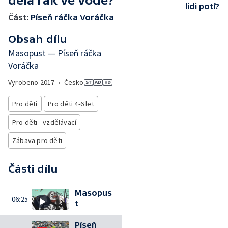
dělá rak ve vodě?
lidi potí?
Část:
Píseň ráčka Voráčka
Obsah dílu
Masopust — Píseň ráčka
Voráčka
Vyrobeno
2017
•
Česko
Pro děti
Pro děti 4-6 let
Pro děti - vzdělávací
Zábava pro děti
Části dílu
Masopus
06:25
t
Píseň