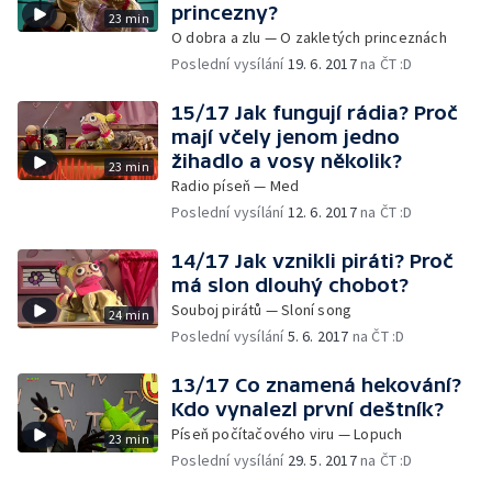
princezny?
23 min
O dobra a zlu — O zakletých princeznách
Poslední vysílání
19. 6. 2017
na ČT :D
15/17 Jak fungují rádia? Proč
mají včely jenom jedno
žihadlo a vosy několik?
23 min
Radio píseň — Med
Poslední vysílání
12. 6. 2017
na ČT :D
14/17 Jak vznikli piráti? Proč
má slon dlouhý chobot?
Souboj pirátů — Sloní song
24 min
Poslední vysílání
5. 6. 2017
na ČT :D
13/17 Co znamená hekování?
Kdo vynalezl první deštník?
Píseň počítačového viru — Lopuch
23 min
Poslední vysílání
29. 5. 2017
na ČT :D