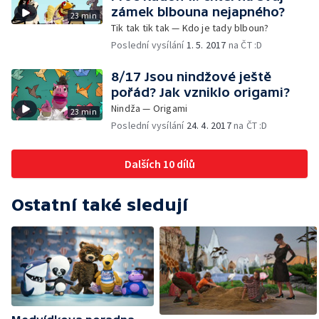
zámek blbouna nejapného?
23 min
Tik tak tik tak — Kdo je tady blboun?
Poslední vysílání
1. 5. 2017
na ČT :D
8/17 Jsou nindžové ještě
pořád? Jak vzniklo origami?
Nindža — Origami
23 min
Poslední vysílání
24. 4. 2017
na ČT :D
Dalších 10 dílů
Ostatní také sledují