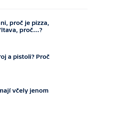
i, proč je pizza,
ltava, proč...?
oj a pistoli? Proč
mají včely jenom