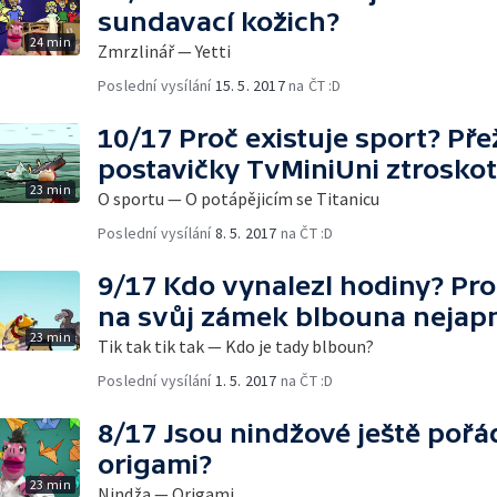
sundavací kožich?
24 min
Zmrzlinář — Yetti
Poslední vysílání
15. 5. 2017
na ČT :D
10/17 Proč existuje sport? Pře
postavičky TvMiniUni ztroskot
23 min
O sportu — O potápějicím se Titanicu
Poslední vysílání
8. 5. 2017
na ČT :D
9/17 Kdo vynalezl hodiny? Proč
na svůj zámek blbouna nejap
23 min
Tik tak tik tak — Kdo je tady blboun?
Poslední vysílání
1. 5. 2017
na ČT :D
8/17 Jsou nindžové ještě pořá
origami?
23 min
Nindža — Origami