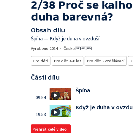
2/38 Proč se kalho
duha barevná?
Obsah dílu
Špína — Když je duha v ovzduší
Vyrobeno
2014
•
Česko
Pro děti
Pro děti 4-6 let
Pro děti - vzdělávací
Z
Části dílu
Špína
09:54
Když je duha v ovzdu
19:53
Přehrát celé video