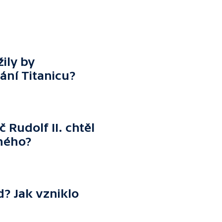
žily by
ání Titanicu?
 Rudolf II. chtěl
ného?
d? Jak vzniklo