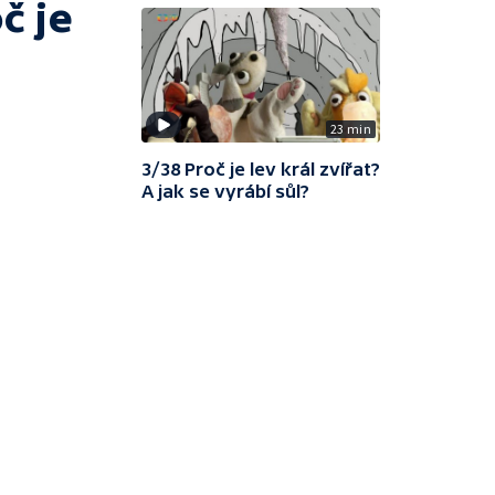
č je
23 min
3/38 Proč je lev král zvířat?
A jak se vyrábí sůl?