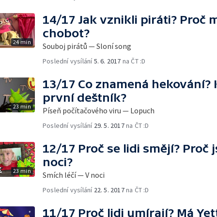
14/17 Jak vznikli piráti? Proč
chobot?
24 min
Souboj pirátů — Sloní song
Poslední vysílání
5. 6. 2017
na ČT :D
13/17 Co znamená hekování? 
první deštník?
23 min
Píseň počítačového viru — Lopuch
Poslední vysílání
29. 5. 2017
na ČT :D
12/17 Proč se lidi smějí? Proč 
noci?
23 min
Smích léčí — V noci
Poslední vysílání
22. 5. 2017
na ČT :D
11/17 Proč lidi umírají? Má Yett