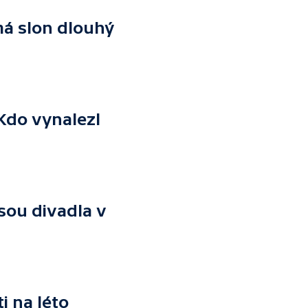
 má slon dlouhý
Kdo vynalezl
jsou divadla v
i na léto