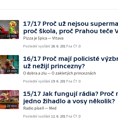
17/17 Proč už nejsou superman
proč škola, proč Prahou teče V
23 min
Pizza je špica — Vltava
Poslední vysílání
26. 6. 2017
na ČT :D
16/17 Proč mají policisté výzbr
už nežijí princezny?
23 min
O dobra a zlu — O zakletých princeznách
Poslední vysílání
19. 6. 2017
na ČT :D
15/17 Jak fungují rádia? Proč 
jedno žihadlo a vosy několik?
23 min
Radio píseň — Med
Poslední vysílání
12. 6. 2017
na ČT :D