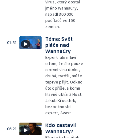
Virus, který dostal
jméno WannaCry,
napadl 300 000
počítačů ve 150
zemích.
Téma: Svět
01:31
pláče nad
WannaCry
Experti ale mluví
o tom, že šlo pouze
o první vlnu útoku,
druhá, tvrdší, může
teprve přijít. Odkud
útok přišel a komu
hlavně ublížil? Host:
Jakub Křoustek,
bezpečnostní
expert, Avast
Kdo zastavil
06:21
WannaCry?
Přestože byl útok