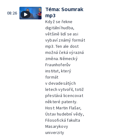
Téma: Soumrak
08:26
mp3
Když se řekne
digitální hudba,
většině lidí se asi
vybaví známý formát
mp3. Ten ale dost
možná čeká výrazná
změna. Německý
Fraunhoferův
institut, který
formát
v devadesátých
letech vytvořil, totiž
přestává licencovat
některé patenty.
Host: Martin Flašar,
Ústav hudební vědy,
Filosofická fakulta
Masarykovy
univerzity