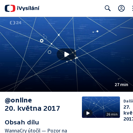
Cl
Search
27 min
@online
Další
20. května 2017
27.
kvě
26 min
201
Obsah dílu
WannaCry útočil — Pozor na