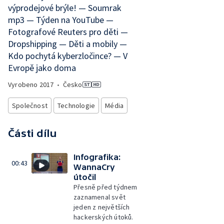
výprodejové brýle! — Soumrak
mp3 — Týden na YouTube —
Fotografové Reuters pro děti —
Dropshipping — Děti a mobily —
Kdo pochytá kyberzločince? — V
Evropě jako doma
Vyrobeno
2017
•
Česko
Společnost
Technologie
Média
Části dílu
Infografika:
00:43
WannaCry
útočil
Přesně před týdnem
zaznamenal svět
jeden z největších
hackerských útoků.