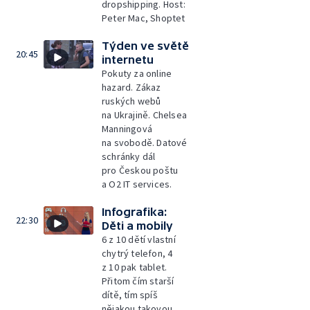
dropshipping. Host:
Peter Mac, Shoptet
Týden ve světě
20:45
internetu
Pokuty za online
hazard. Zákaz
ruských webů
na Ukrajině. Chelsea
Manningová
na svobodě. Datové
schránky dál
pro Českou poštu
a O2 IT services.
Infografika:
22:30
Děti a mobily
6 z 10 dětí vlastní
chytrý telefon, 4
z 10 pak tablet.
Přitom čím starší
dítě, tím spíš
nějakou takovou