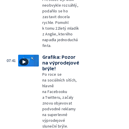
neobvykle rozsáhlý,
podařilo se ho
zastavit docela
rychle. Pomohl
k tomu 22letý mladík
z Anglie, kterého
napadla jednoduchá
finta.
Grafika: Pozor
07:41
na výprodejové
brýle!
Po roce se
na sociálních sítích,
hlavně
na Facebooku
a Twitteru, začaly
znovu objevovat
podvodné reklamy
na superlevné
výprodejové
sluneční brýle.