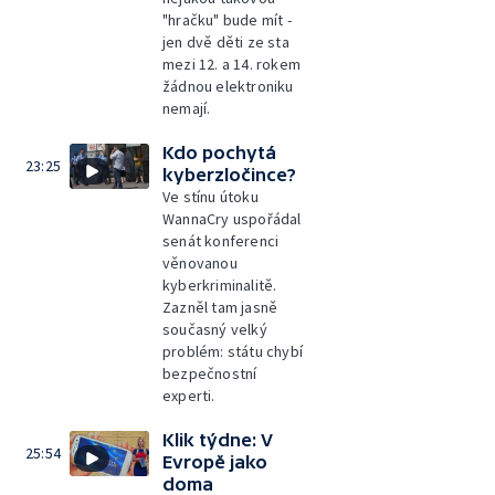
"hračku" bude mít -
jen dvě děti ze sta
mezi 12. a 14. rokem
žádnou elektroniku
nemají.
Kdo pochytá
23:25
kyberzločince?
Ve stínu útoku
WannaCry uspořádal
senát konferenci
věnovanou
kyberkriminalitě.
Zazněl tam jasně
současný velký
problém: státu chybí
bezpečnostní
experti.
Klik týdne: V
25:54
Evropě jako
doma