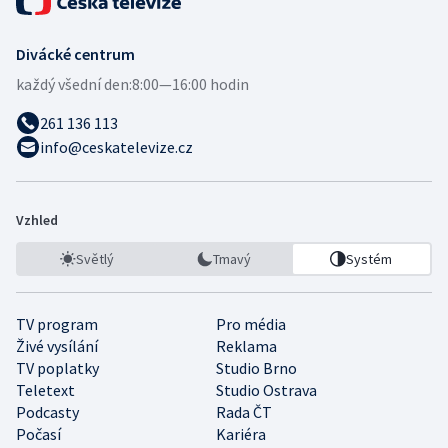
Divácké centrum
každý všední den:
8:00—16:00 hodin
261 136 113
info@ceskatelevize.cz
Vzhled
Světlý
Tmavý
Systém
TV program
Pro média
Živé vysílání
Reklama
TV poplatky
Studio Brno
Teletext
Studio Ostrava
Podcasty
Rada ČT
Počasí
Kariéra