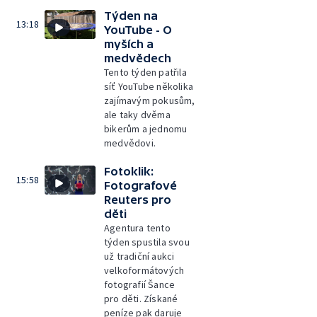
Týden na
13:18
YouTube - O
myších a
medvědech
Tento týden patřila
síť YouTube několika
zajímavým pokusům,
ale taky dvěma
bikerům a jednomu
medvědovi.
Fotoklik:
15:58
Fotografové
Reuters pro
děti
Agentura tento
týden spustila svou
už tradiční aukci
velkoformátových
fotografií Šance
pro děti. Získané
peníze pak daruje