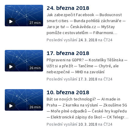
24. března 2018
Jak zabezpečit Facebook — Budoucnost
smart cities — Bunda pohlídá záchranáře —
27 min
Jaro je tu! — Českávěda.cz — MyStay
pomůže cestovatelům — Filharmonii
doprovodili hráči na mobily — Samé dobré
Poslední vysílání
24. 3. 2018
na ČT24
zprávy — @offline
17. března 2018
Připraveni na GDPR? — Kostelíky Těšínska —
Užít si a přežít — Tančíme — Chytré, ale
26 min
nebezpečné — MHD na zavolání
Poslední vysílání
17. 3. 2018
na ČT24
10. března 2018
Bát se nových technologií? — AI made in
Praha — Z kurníku na výsluní — Zkoušíme 5G
26 min
— Moře plné odpadků — České hry kupředu
— Elektronické zápisy do škol — CK Telegraf
vysílá
Poslední vysílání
10. 3. 2018
na ČT24