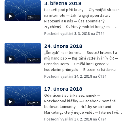
3. března 2018
Hackeři pod pěti kruhy — Olympijští skokani
na internetu — Jak fungují open data v
26 min
Nizozemí a u nás — Čas zpomalený i
zrychlený — Světový mobilní kongres —
Práce za rohem — Jobs hledá job
Poslední vysílání
3. 3. 2018
na ČT24
24. února 2018
„Šmejdi“ na internetu — Soutěž Internet a
můj handicap — Digitální vzdělávání v ČR —
27 min
Brendan Berry — Umělá inteligence v
hudebním průmyslu — Bitcoin za hádanku
Poslední vysílání
24. 2. 2018
na ČT24
17. února 2018
Odvrácená stránka seznamek —
Rozchodové hlášky — Facebook pomáhá
26 min
budovat komunity — Hrátky se sirkami —
Marketing, který nejde vidět — Internet věcí
vlastní výroby — SportJim spojí sportovce
Poslední vysílání
17. 2. 2018
na ČT24
— Jizerská 50 z tepla domova