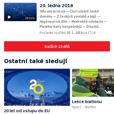
20. ledna 2018
Tělo místo hesla — Čtvrt století české
domény — Z českých youtubů a hájů —
28 min
Appkou proti lžím — Modrobílá solidarita —
Platební karty bezpečnější — Šťastná
babiška — Hledání na sociálních sítích —
Poslední vysílání
20. 1. 2018
na ČT24
Nové technologie ve službách cestování —
Wikipedia skoro plnoletá
Dalších 10 dílů
Ostatní také sledují
Lekce biatlonu
Sport
Biatlon
20 let od vstupu do EU