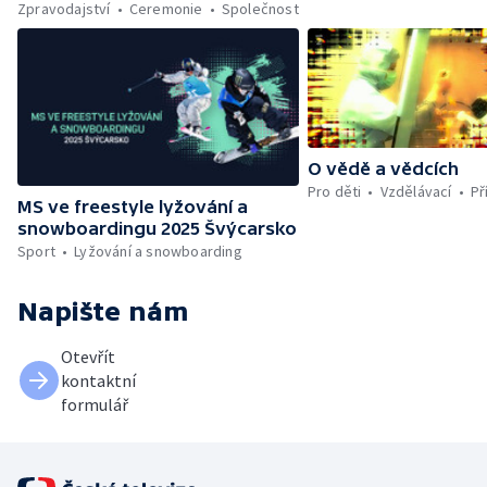
Zpravodajství
Ceremonie
Společnost
O vědě a vědcích
Pro děti
Vzdělávací
Př
MS ve freestyle lyžování a
snowboardingu 2025 Švýcarsko
Sport
Lyžování a snowboarding
Napište nám
Otevřít
kontaktní
formulář