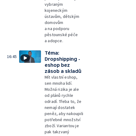
vybraným
kojeneckým
ústavům, dětským
domovům
a na podporu
pěstounské péče
a adopce.
Téma:
16:45
Dropshipping -
eshop bez
zásob a skladů
Mít vlastní eshop,
sen mnoha lidí.
Možná rizika je ale
od plánů rychle
odradí. Třeba to, že
nemají dostatek
peněz, aby nakoupili
potřebné množství
zboží. Variantou je
pak takzvaný