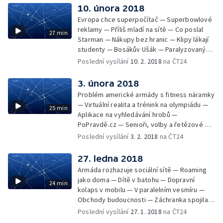
10. února 2018
Evropa chce superpočítač — Superbowlové
reklamy — Příliš mladí na sítě — Co poslal
27 min
Starman — Nákupy bez hranic — Klipy lákají
studenty — Bosákův Ušák — Paralyzovaný
hráč
Poslední vysílání
10. 2. 2018
na ČT24
3. února 2018
Problém americké armády s fitness náramky
— Virtuální realita a trénink na olympiádu —
25 min
Aplikace na vyhledávání hrobů —
PoPravdě.cz — Senioři, volby a řetězové e-
maily — Fotografie Antarktického
Poslední vysílání
3. 2. 2018
na ČT24
poloostrova — Čárové kódy evidují odpad —
Aplikace Moje Praha — Novinka na
27. ledna 2018
Facebooku
Armáda rozhazuje sociální sítě — Roaming
jako doma — Dítě v batohu — Dopravní
24 min
kolaps v mobilu — V paralelním vesmíru —
Obchody budoucnosti — Záchranka spojila
síly s Horskou službou — Virtuální proměna
Poslední vysílání
27. 1. 2018
na ČT24
VRwandlung