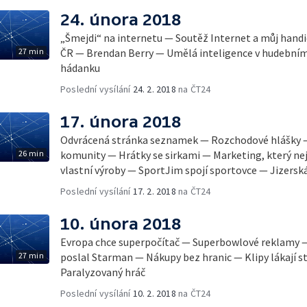
24. února 2018
„Šmejdi“ na internetu — Soutěž Internet a můj handi
27 min
ČR — Brendan Berry — Umělá inteligence v hudebním
hádanku
Poslední vysílání
24. 2. 2018
na ČT24
17. února 2018
Odvrácená stránka seznamek — Rozchodové hlášky
26 min
komunity — Hrátky se sirkami — Marketing, který nej
vlastní výroby — SportJim spojí sportovce — Jizersk
Poslední vysílání
17. 2. 2018
na ČT24
10. února 2018
Evropa chce superpočítač — Superbowlové reklamy — 
27 min
poslal Starman — Nákupy bez hranic — Klipy lákají 
Paralyzovaný hráč
Poslední vysílání
10. 2. 2018
na ČT24