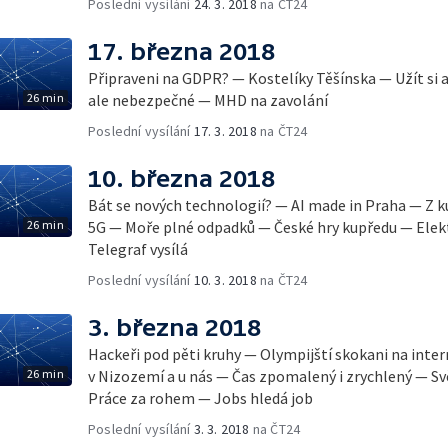
Poslední vysílání
24. 3. 2018
na ČT24
17. března 2018
Připraveni na GDPR? — Kostelíky Těšínska — Užít si 
26 min
ale nebezpečné — MHD na zavolání
Poslední vysílání
17. 3. 2018
na ČT24
10. března 2018
Bát se nových technologií? — AI made in Praha — Z k
26 min
5G — Moře plné odpadků — České hry kupředu — Elekt
Telegraf vysílá
Poslední vysílání
10. 3. 2018
na ČT24
3. března 2018
Hackeři pod pěti kruhy — Olympijští skokani na inte
26 min
v Nizozemí a u nás — Čas zpomalený i zrychlený — S
Práce za rohem — Jobs hledá job
Poslední vysílání
3. 3. 2018
na ČT24