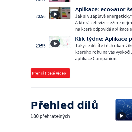
Aplikace: ecoGator še
Jak si v záplavě energeticky
20:56
A která televize sežere nejm
na které odpovídá aplikace e
Klik týdne: Aplikace 
Taky se děsíte těch okamžik
23:55
kterého rohu na vás vyskočí
aplikace Companion.
Přehrát celé video
Přehled dílů
180 přehratelných