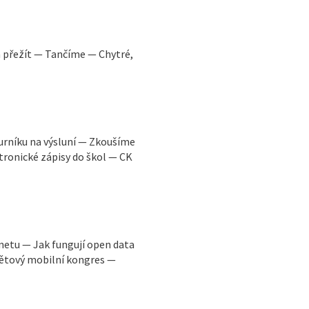
a přežít — Tančíme — Chytré,
urníku na výsluní — Zkoušíme
ronické zápisy do škol — CK
rnetu — Jak fungují open data
větový mobilní kongres —