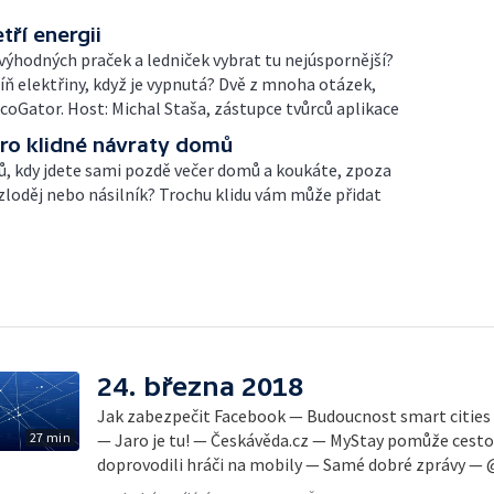
tří energii
 výhodných praček a ledniček vybrat tu nejúspornější?
íň elektřiny, když je vypnutá? Dvě z mnoha otázek,
coGator. Host: Michal Staša, zástupce tvůrců aplikace
pro klidné návraty domů
ů, kdy jdete sami pozdě večer domů a koukáte, zpoza
 zloděj nebo násilník? Trochu klidu vám může přidat
24. března 2018
Jak zabezpečit Facebook — Budoucnost smart cities
27 min
— Jaro je tu! — Českávěda.cz — MyStay pomůže cest
doprovodili hráči na mobily — Samé dobré zprávy — 