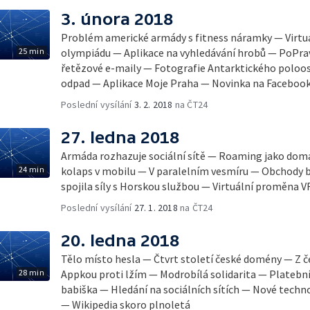
3. února 2018
Problém americké armády s fitness náramky — Virtuál
25 min
olympiádu — Aplikace na vyhledávání hrobů — PoPravd
řetězové e-maily — Fotografie Antarktického poloos
odpad — Aplikace Moje Praha — Novinka na Faceboo
Poslední vysílání
3. 2. 2018
na ČT24
27. ledna 2018
Armáda rozhazuje sociální sítě — Roaming jako dom
24 min
kolaps v mobilu — V paralelním vesmíru — Obchody
spojila síly s Horskou službou — Virtuální proměna
Poslední vysílání
27. 1. 2018
na ČT24
20. ledna 2018
Tělo místo hesla — Čtvrt století české domény — Z č
28 min
Appkou proti lžím — Modrobílá solidarita — Platební
babiška — Hledání na sociálních sítích — Nové techn
— Wikipedia skoro plnoletá