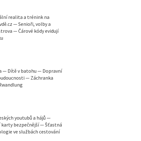
ní realita a trénink na
ě.cz — Senioři, volby a
trova — Čárové kódy evidují
ku
a — Dítě v batohu — Dopravní
 budoucnosti — Záchranka
 VRwandlung
eských youtubů a hájů —
 karty bezpečnější — Šťastná
ologie ve službách cestování