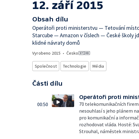
12. září 2015
Obsah dílu
Operátoři proti ministerstvu — Tetování míst
Starcube — Amazon v číslech — České školy jd
klidné návraty domů
Vyrobeno
2015
•
Česko
Společnost
Technologie
Média
Části dílu
Operátoři proti minis
70 telekomunikačních firem s
00:50
nesouhlasí s jeho plánem na
pro komunikační a informačn
rozhodovat vláda. Hosté: Sva
Strouhal, náměstek ministra