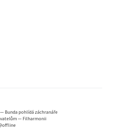
 — Bunda pohlídá záchranáře
ovatelům — Filharmonii
@offline