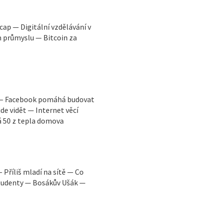
cap — Digitální vzdělávání v
 průmyslu — Bitcoin za
 — Facebook pomáhá budovat
de vidět — Internet věcí
á 50 z tepla domova
Příliš mladí na sítě — Co
studenty — Bosákův Ušák —