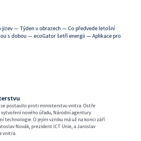
o jizev — Týden v obrazech — Co předvede letošní
ou s dobou — ecoGator šetří energii — Aplikace pro
terstvu
e postavilo proti ministerstvu vnitra. Ostře
 vytvoření nového úřadu, Národní agentury
í technologie. O jejím vzniku má už na konci září
toslav Novák, prezident ICT Unie, a Jaroslav
 vnitra