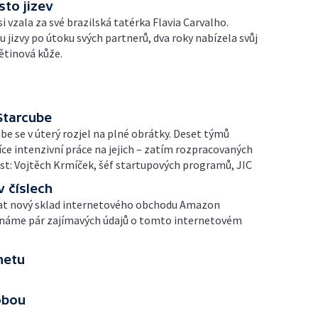
sto jizev
i vzala za své brazilská tatérka Flavia Carvalho.
u jizvy po útoku svých partnerů, dva roky nabízela svůj
větinová kůže.
Starcube
e se v úterý rozjel na plné obrátky. Deset týmů
síce intenzivní práce na jejich – zatím rozpracovaných
t: Vojtěch Krmíček, šéf startupových programů, JIC
v číslech
vat nový sklad internetového obchodu Amazon
mínáme pár zajímavých údajů o tomto internetovém
netu
obou