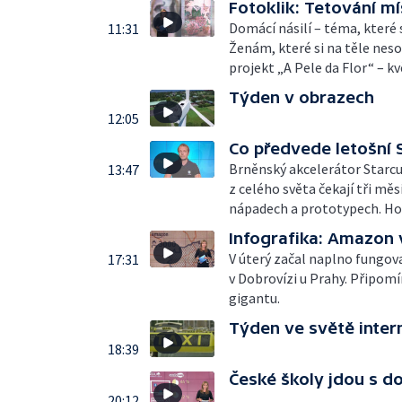
Fotoklik: Tetování mí
Domácí násilí – téma, které s
11:31
Ženám, které si na těle neso
projekt „A Pele da Flor“ – k
Týden v obrazech
12:05
Co předvede letošní 
Brněnský akcelerátor Starcub
13:47
z celého světa čekají tři mě
nápadech a prototypech. Hos
Infografika: Amazon 
V úterý začal naplno fungo
17:31
v Dobrovízi u Prahy. Připo
gigantu.
Týden ve světě inter
18:39
České školy jdou s d
20:12