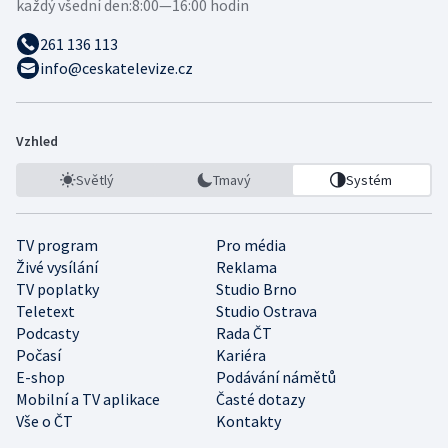
každý všední den:
8:00—16:00 hodin
261 136 113
info@ceskatelevize.cz
Vzhled
Světlý
Tmavý
Systém
TV program
Pro média
Živé vysílání
Reklama
TV poplatky
Studio Brno
Teletext
Studio Ostrava
Podcasty
Rada ČT
Počasí
Kariéra
E-shop
Podávání námětů
Mobilní a TV aplikace
Časté dotazy
Vše o ČT
Kontakty