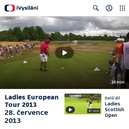
Close
Search
26 min
Ladies European
Další díl
Tour 2013
Ladies
Scottish
28. července
47 min
Open
2013