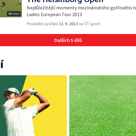
Nejdůležitější momenty mezinárodního golfového tur
48 min
Ladies European Tour 2013
Poslední vysílání
13. 9. 2013
na ČT sport
Dalších 5 dílů
í