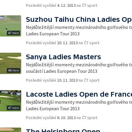
Poslední vysílání
4. 12. 2013
na ČT sport
Suzhou Taihu China Ladies O
Nejdůležitější momenty mezinárodního golfového tur
47 min
Ladies European Tour 2013
Poslední vysílání
20. 11. 2013
na ČT sport
Sanya Ladies Masters
Nejdůležitější momenty mezinárodního golfového turn
48 min
součástí Ladies European Tour 2013
Poslední vysílání
10. 11. 2013
na ČT sport
Lacoste Ladies Open de Franc
Nejdůležitější momenty mezinárodního golfového tur
47 min
Ladies European Tour 2013
Poslední vysílání
6. 10. 2013
na ČT sport
The Helsinborg Open