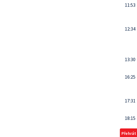
11:53
12:34
13:30
16:25
17:31
18:15
Přehrát