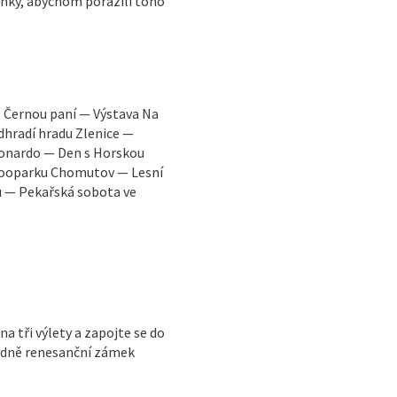
nky, abychom porazili toho
s Černou paní — Výstava Na
dhradí hradu Zlenice —
eonardo — Den s Horskou
 Zooparku Chomutov — Lesní
u — Pekařská sobota ve
 tři výlety a zapojte se do
ozdně renesanční zámek