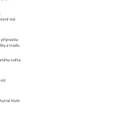
t
 které má
připravila
by a tradic.
celého světa
tnit
 Kutné Hoře