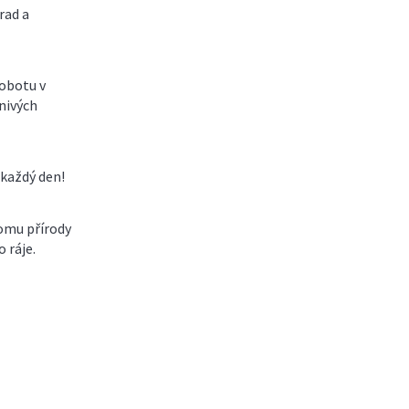
rad a
sobotu v
nivých
 každý den!
Domu přírody
 ráje.