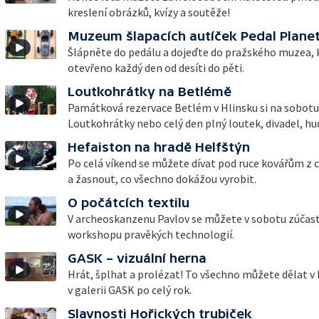
kreslení obrázků, kvízy a soutěže!
Muzeum šlapacích autíček Pedal Plane
Šlápněte do pedálu a dojeďte do pražského muzea,
otevřeno každý den od desíti do pěti.
Loutkohrátky na Betlémě
Památková rezervace Betlém v Hlinsku si na sobotu 
Loutkohrátky nebo celý den plný loutek, divadel, hud
Hefaiston na hradě Helfštýn
Po celá víkend se můžete dívat pod ruce kovářům z 
a žasnout, co všechno dokážou vyrobit.
O počátcích textilu
V archeoskanzenu Pavlov se můžete v sobotu zúčas
workshopu pravěkých technologií.
GASK – vizuální herna
Hrát, šplhat a prolézat! To všechno můžete dělat v
v galerii GASK po celý rok.
Slavnosti Hořických trubiček