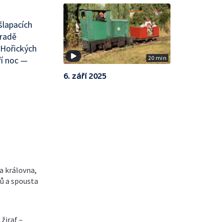
šlapacích
hradě
 Hořických
20 min
í noc —
6. září 2025
a královna,
ů a spousta
žiraf –