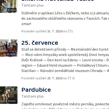
Tamtam plus
4 min
Stáhněte si aplikaci Léto s Déčkem, nebo si ji aktuali
do zachovalého sklářského skanzenu v Tasicích. Tak 
zmar!
Poslední vysílání
31. 7. 2026
na ČT1
25. července
Staň se detektivem přírody — Mezinárodní den turis
21 min
— Mezi námi hmyzáky aneb společenský život hmyzu —
Dvůr Králové — Den koní na Edenu — Lesní stezka – 
region — Eduard Held muzeum — Pohádkový Chlum u 
Slatiňan — Národní zemědělské muzeum Ohrada — An
Poslední vysílání
25. 7. 2026
na ČT :D
Pardubice
Tamtam plus
4 min
Zajeďte omrknout pověstné město perníku, pokoche