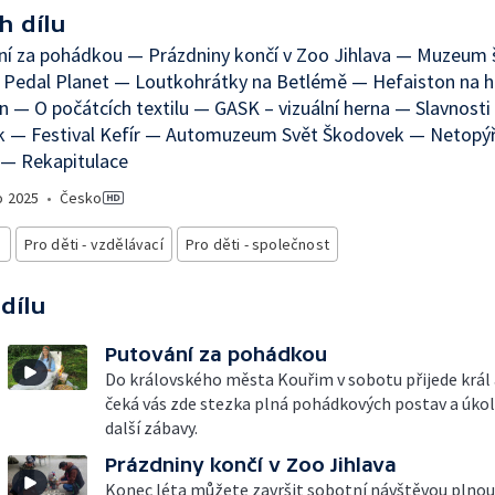
h dílu
ní za pohádkou — Prázdniny končí v Zoo Jihlava — Muzeum 
k Pedal Planet — Loutkohrátky na Betlémě — Hefaiston na 
n — O počátcích textilu — GASK – vizuální herna — Slavnosti
ek — Festival Kefír — Automuzeum Svět Škodovek — Netopýř
 — Rekapitulace
o
2025
•
Česko
i
Pro děti - vzdělávací
Pro děti - společnost
 dílu
Putování za pohádkou
Do královského města Kouřim v sobotu přijede král 
čeká vás zde stezka plná pohádkových postav a úkol
další zábavy.
Prázdniny končí v Zoo Jihlava
Konec léta můžete završit sobotní návštěvou plnou 