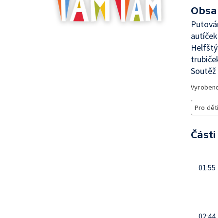
Obsa
Putová
autíče
Helfštý
trubič
Soutěž
Vyroben
Pro dět
Části
01:55
02:44