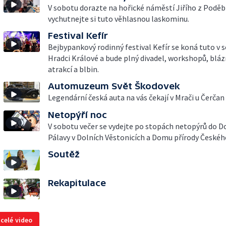
V sobotu dorazte na hořické náměstí Jiřího z Poděb
vychutnejte si tuto věhlasnou laskominu.
Festival Kefír
Bejbypankový rodinný festival Kefír se koná tuto v 
Hradci Králové a bude plný divadel, workshopů, bláz
atrakcí a blbin.
Automuzeum Svět Škodovek
Legendární česká auta na vás čekají v Mrači u Čerčan
Netopýří noc
V sobotu večer se vydejte po stopách netopýrů do 
Pálavy v Dolních Věstonicích a Domu přírody Českého
Soutěž
Rekapitulace
 celé video