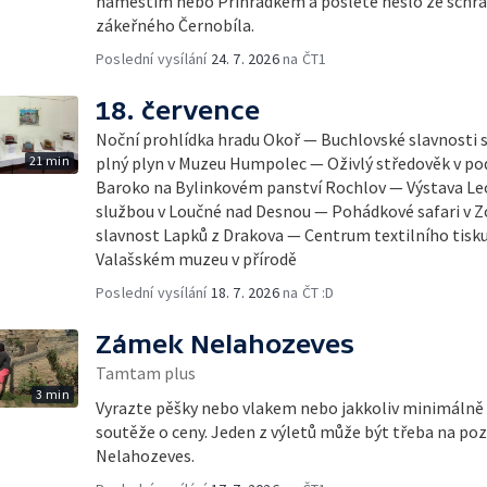
náměstím nebo Příhrádkem a pošlete heslo ze schrá
zákeřného Černobíla.
Poslední vysílání
24. 7. 2026
na ČT1
18. července
Noční prohlídka hradu Okoř — Buchlovské slavnosti 
21 min
plný plyn v Muzeu Humpolec — Oživlý středověk v po
Baroko na Bylinkovém panství Rochlov — Výstava L
službou v Loučné nad Desnou — Pohádkové safari v
slavnost Lapků z Drakova — Centrum textilního tisk
Valašském muzeu v přírodě
Poslední vysílání
18. 7. 2026
na ČT :D
Zámek Nelahozeves
Tamtam plus
3 min
Vyrazte pěšky nebo vlakem nebo jakkoliv minimálně na
soutěže o ceny. Jeden z výletů může být třeba na p
Nelahozeves.