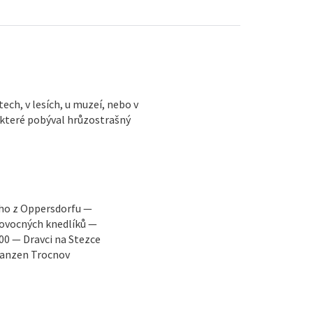
ch, v lesích, u muzeí, nebo v
a které pobýval hrůzostrašný
ího z Oppersdorfu —
 ovocných knedlíků —
0 — Dravci na Stezce
kanzen Trocnov