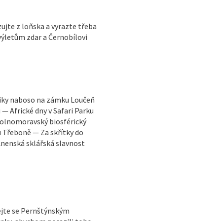
zujte z loňska a vyrazte třeba
výletům zdar a Černobílovi
tiky naboso na zámku Loučeň
 Africké dny v Safari Parku
Dolnomoravský biosférický
Třeboně — Za skřítky do
enská sklářská slavnost
jte se Pernštýnským