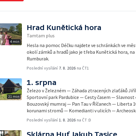
Hrad Kunětická hora
Tamtam plus
4 min
Hesla na pomoc Déčku najdete ve schránkách ve měste
okolí zámků a hradů jako je třeba Kunětická hora, n
Rumburak.
Poslední vysílání
7. 8. 2026
na ČT1
1. srpna
Železo v Železném — Záhada ztracených zlaťáků Jiř
21 min
Sportovní park Pardubice — Cesty časem — Slavnost
Bouzovský mumraj — Pan Tau v Říčanech — Liberta 10
korunami stromů — Komedianti v ulicích — Archeos
Poslední vysílání
1. 8. 2026
na ČT :D
Sklárna Huť Jakub Tasice