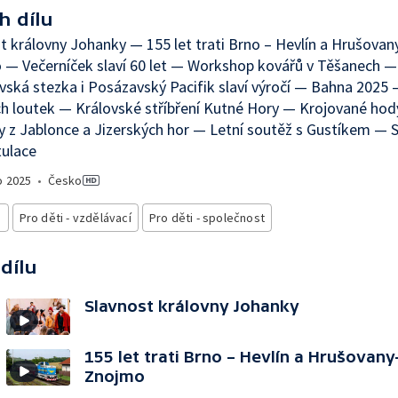
h dílu
t královny Johanky — 155 let trati Brno – Hevlín a Hrušovan
— Večerníček slaví 60 let — Workshop kovářů v Těšanech —
ská stezka i Posázavský Pacifik slaví výročí — Bahna 2025
ch loutek — Královské stříbření Kutné Hory — Krojované hod
y z Jablonce a Jizerských hor — Letní soutěž s Gustíkem —
tulace
o
2025
•
Česko
i
Pro děti - vzdělávací
Pro děti - společnost
 dílu
Slavnost královny Johanky
155 let trati Brno – Hevlín a Hrušovan
Znojmo