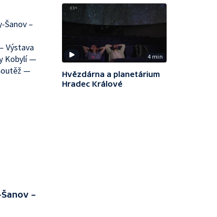
y-Šanov –
 — Výstava
4 min
y Kobylí —
 Soutěž —
Hvězdárna a planetárium
Hradec Králové
y-Šanov –