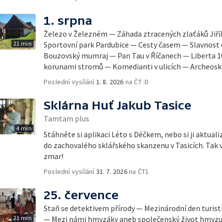
1. srpna
Železo v Železném — Záhada ztracených zlaťáků Jiř
21 min
Sportovní park Pardubice — Cesty časem — Slavnost
Bouzovský mumraj — Pan Tau v Říčanech — Liberta 10
korunami stromů — Komedianti v ulicích — Archeos
Poslední vysílání
1. 8. 2026
na ČT :D
Sklárna Huť Jakub Tasice
Tamtam plus
4 min
Stáhněte si aplikaci Léto s Déčkem, nebo si ji aktuali
do zachovalého sklářského skanzenu v Tasicích. Tak 
zmar!
Poslední vysílání
31. 7. 2026
na ČT1
25. července
Staň se detektivem přírody — Mezinárodní den turis
21 min
— Mezi námi hmyzáky aneb společenský život hmyzu —