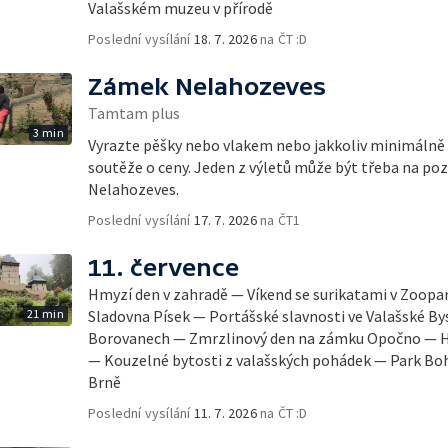
Valašském muzeu v přírodě
Poslední vysílání
18. 7. 2026
na ČT :D
Zámek Nelahozeves
Tamtam plus
3 min
Vyrazte pěšky nebo vlakem nebo jakkoliv minimálně na
soutěže o ceny. Jeden z výletů může být třeba na p
Nelahozeves.
Poslední vysílání
17. 7. 2026
na ČT1
11. července
Hmyzí den v zahradě — Víkend se surikatami v Zoopa
21 min
Sladovna Písek — Portášské slavnosti ve Valašské By
Borovanech — Zmrzlinový den na zámku Opočno — H
— Kouzelné bytosti z valašských pohádek — Park Bo
Brně
Poslední vysílání
11. 7. 2026
na ČT :D