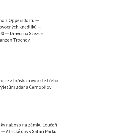
ího z Oppersdorfu —
 ovocných knedlíků —
0 — Dravci na Stezce
kanzen Trocnov
zujte z loňska a vyrazte třeba
výletům zdar a Černobílovi
tiky naboso na zámku Loučeň
 Africké dny v Safari Parku