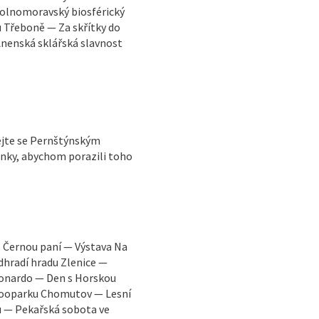
Dolnomoravský biosférický
Třeboně — Za skřítky do
enská sklářská slavnost
jte se Pernštýnským
nky, abychom porazili toho
s Černou paní — Výstava Na
dhradí hradu Zlenice —
eonardo — Den s Horskou
 Zooparku Chomutov — Lesní
u — Pekařská sobota ve