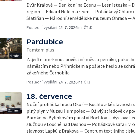
Dvůr Králové — Den koní na Edenu — Lesní stezka – 
region — Eduard Held muzeum — Pohádkový Chlum u 
Slatiňan — Národní zemědělské muzeum Ohrada — An
Poslední vysílání
25. 7. 2026
na ČT :D
Pardubice
Tamtam plus
4 min
Zajeďte omrknout pověstné město perníku, pokoche
náměstím nebo Příhrádkem a pošlete heslo ze schrá
zákeřného Černobíla.
Poslední vysílání
24. 7. 2026
na ČT1
18. července
Noční prohlídka hradu Okoř — Buchlovské slavnosti 
21 min
plný plyn v Muzeu Humpolec — Oživlý středověk v po
Baroko na Bylinkovém panství Rochlov — Výstava L
službou v Loučné nad Desnou — Pohádkové safari v
slavnost Lapků z Drakova — Centrum textilního tisk