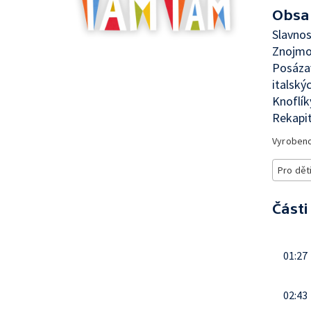
Obsa
Slavnos
Znojmo 
Posázav
italský
Knoflík
Rekapi
Vyroben
Pro dět
Části
01:27
02:43