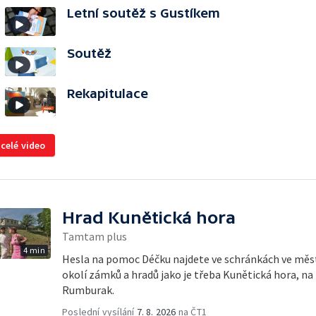
Letní soutěž s Gustíkem
Soutěž
Rekapitulace
 celé video
Hrad Kunětická hora
Tamtam plus
4 min
Hesla na pomoc Déčku najdete ve schránkách ve měste
okolí zámků a hradů jako je třeba Kunětická hora, n
Rumburak.
Poslední vysílání
7. 8. 2026
na ČT1