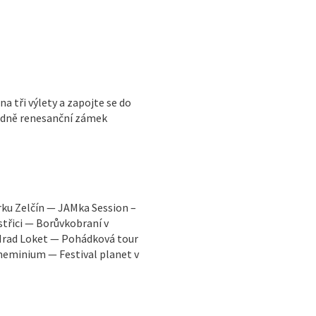
 tři výlety a zapojte se do
ozdně renesanční zámek
rku Zelčín — JAMka Session –
střici — Borůvkobraní v
rad Loket — Pohádková tour
heminium — Festival planet v