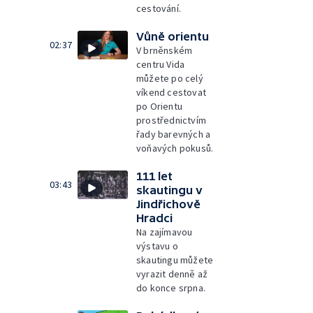
cestování.
Vůně orientu
02:37
V brněnském
centru Vida
můžete po celý
víkend cestovat
po Orientu
prostřednictvím
řady barevných a
voňavých pokusů.
111 let
03:43
skautingu v
Jindřichově
Hradci
Na zajímavou
výstavu o
skautingu můžete
vyrazit denně až
do konce srpna.