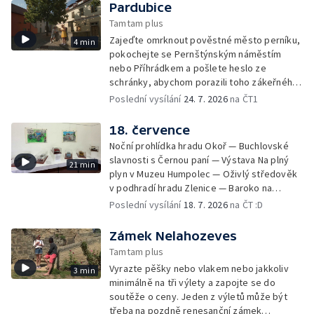
Eduard Held muzeum — Pohádkový Chlum u
Pardubice
Třeboně — Za skřítky do Slatiňan — Národní
Tamtam plus
zemědělské muzeum Ohrada — Anenská
Zajeďte omrknout pověstné město perníku,
4 min
sklářská slavnost
pokochejte se Pernštýnským náměstím
nebo Příhrádkem a pošlete heslo ze
schránky, abychom porazili toho zákeřného
Černobíla.
Poslední vysílání
24. 7. 2026
na ČT1
18. července
Noční prohlídka hradu Okoř — Buchlovské
slavnosti s Černou paní — Výstava Na plný
21 min
plyn v Muzeu Humpolec — Oživlý středověk
v podhradí hradu Zlenice — Baroko na
Bylinkovém panství Rochlov — Výstava
Poslední vysílání
18. 7. 2026
na ČT :D
Leonardo — Den s Horskou službou v Loučné
nad Desnou — Pohádkové safari v Zooparku
Zámek Nelahozeves
Chomutov — Lesní slavnost Lapků z Drakova
Tamtam plus
— Centrum textilního tisku — Pekařská
Vyrazte pěšky nebo vlakem nebo jakkoliv
3 min
sobota ve Valašském muzeu v přírodě
minimálně na tři výlety a zapojte se do
soutěže o ceny. Jeden z výletů může být
třeba na pozdně renesanční zámek