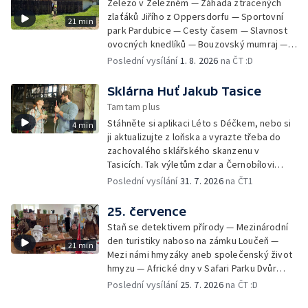
Železo v Železném — Záhada ztracených
zlaťáků Jiřího z Oppersdorfu — Sportovní
21 min
park Pardubice — Cesty časem — Slavnost
ovocných knedlíků — Bouzovský mumraj —
Pan Tau v Říčanech — Liberta 100 — Dravci na
Poslední vysílání
1. 8. 2026
na ČT :D
Stezce korunami stromů — Komedianti v
ulicích — Archeoskanzen Trocnov
Sklárna Huť Jakub Tasice
Tamtam plus
Stáhněte si aplikaci Léto s Déčkem, nebo si
4 min
ji aktualizujte z loňska a vyrazte třeba do
zachovalého sklářského skanzenu v
Tasicích. Tak výletům zdar a Černobílovi
zmar!
Poslední vysílání
31. 7. 2026
na ČT1
25. července
Staň se detektivem přírody — Mezinárodní
den turistiky naboso na zámku Loučeň —
21 min
Mezi námi hmyzáky aneb společenský život
hmyzu — Africké dny v Safari Parku Dvůr
Králové — Den koní na Edenu — Lesní stezka
Poslední vysílání
25. 7. 2026
na ČT :D
– Dolnomoravský biosférický region —