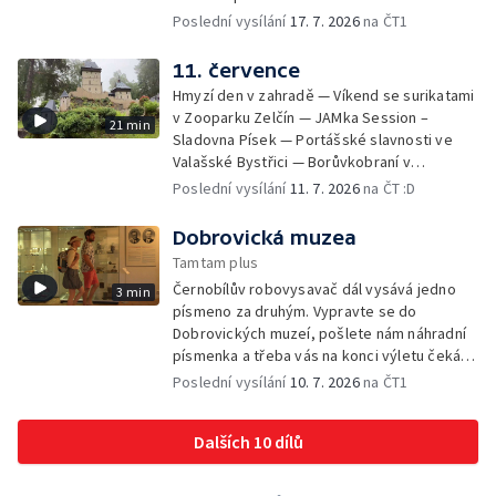
Nelahozeves.
Poslední vysílání
17. 7. 2026
na ČT1
11. července
Hmyzí den v zahradě — Víkend se surikatami
v Zooparku Zelčín — JAMka Session –
21 min
Sladovna Písek — Portášské slavnosti ve
Valašské Bystřici — Borůvkobraní v
Borovanech — Zmrzlinový den na zámku
Poslední vysílání
11. 7. 2026
na ČT :D
Opočno — Hrad Loket — Pohádková tour —
Kouzelné bytosti z valašských pohádek —
Dobrovická muzea
Park Boheminium — Festival planet v Brně
Tamtam plus
Černobílův robovysavač dál vysává jedno
3 min
písmeno za druhým. Vypravte se do
Dobrovických muzeí, pošlete nám náhradní
písmenka a třeba vás na konci výletu čeká
sladká tečka.
Poslední vysílání
10. 7. 2026
na ČT1
Dalších 10 dílů