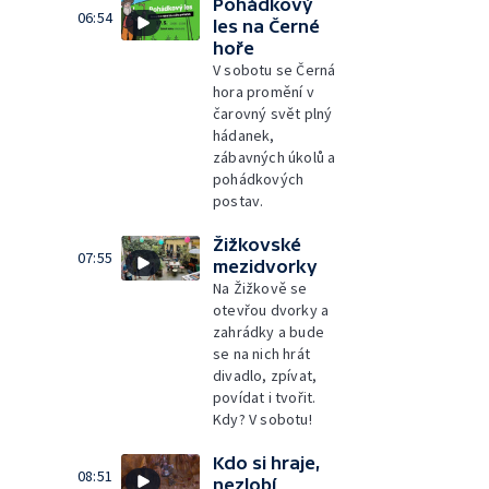
Pohádkový
06:54
les na Černé
hoře
V sobotu se Černá
hora promění v
čarovný svět plný
hádanek,
zábavných úkolů a
pohádkových
postav.
Žižkovské
07:55
mezidvorky
Na Žižkově se
otevřou dvorky a
zahrádky a bude
se na nich hrát
divadlo, zpívat,
povídat i tvořit.
Kdy? V sobotu!
Kdo si hraje,
08:51
nezlobí