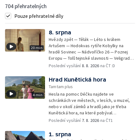
704 přehratelných
Pouze přehratelné díly
8. srpna
Hvězdy zpět — Tělák — Léto s králem
Artušem — Hodokvas rytíře Kobylky na
20 min
hradě Sovinec — Nádvoříčko 26 — Poznej
Evropu — Tolštejnské slavnosti — Veligrad
2026 — Jánošíkův dukát — HMYZ – Krása a
Poslední vysílání
8. 8. 2026
na ČT :D
bohatství Českého středohoří —
Krkonošský parní víkend
Hrad Kunětická hora
Tamtam plus
Hesla na pomoc Déčku najdete ve
4 min
schránkách ve městech, v lesích, u muzeí,
nebo v okolí zámků a hradů jako je třeba
Kunětická hora, na které pobýval
hrůzostrašný Rumburak.
Poslední vysílání
7. 8. 2026
na ČT1
1. srpna