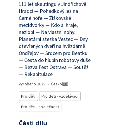
111 let skautingu v Jindřichově
Hradci — Pohádkový les na
Černé hoře — Žižkovské
mezidvorky — Kdo si hraje,
nezlobí — Na vlastní nohy:
Planetární stezka Vestec — Dny
otevřených dveří na hvězdárně
Ondřejov — Srdcem pro Beatku
— Cesta do hlubin robotovy duše
— Bezva Fest Ostrava — Soutěž
— Rekapitulace
Vyrobeno
2025
•
Česko
Pro děti
Pro děti - vzdělávací
Pro děti - společnost
Části dílu