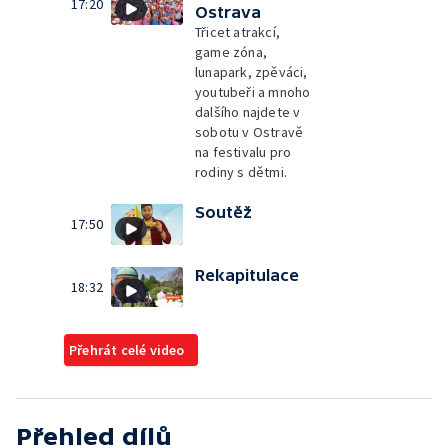
17:20
Ostrava
Třicet atrakcí,
game zóna,
lunapark, zpěváci,
youtubeři a mnoho
dalšího najdete v
sobotu v Ostravě
na festivalu pro
rodiny s dětmi.
Soutěž
17:50
Rekapitulace
18:32
Přehrát celé video
Přehled dílů