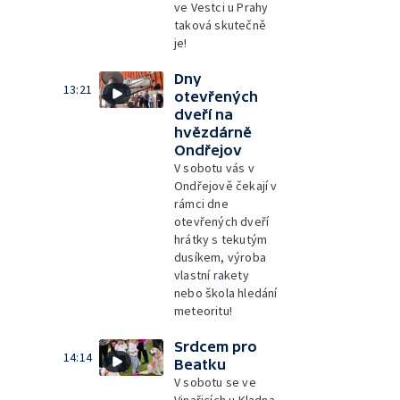
ve Vestci u Prahy
taková skutečně
je!
Dny
13:21
otevřených
dveří na
hvězdárně
Ondřejov
V sobotu vás v
Ondřejově čekají v
rámci dne
otevřených dveří
hrátky s tekutým
dusíkem, výroba
vlastní rakety
nebo škola hledání
meteoritu!
Srdcem pro
14:14
Beatku
V sobotu se ve