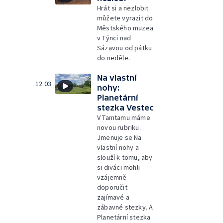
Hrát si a nezlobit
můžete vyrazit do
Městského muzea
v Týnci nad
Sázavou od pátku
do neděle.
Na vlastní
12:03
nohy:
Planetární
stezka Vestec
V Tamtamu máme
novou rubriku.
Jmenuje se Na
vlastní nohy a
slouží k tomu, aby
si diváci mohli
vzájemně
doporučit
zajímavé a
zábavné stezky. A
Planetární stezka