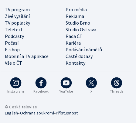
TV program
Pro média
Živé vysílání
Reklama
TV poplatky
Studio Brno
Teletext
Studio Ostrava
Podcasty
Rada ČT
Počasí
Kariéra
E-shop
Podávání námětů
Mobilní a TV aplikace
Časté dotazy
Vše o ČT
Kontakty
Instagram
Facebook
YouTube
X
Threads
© Česká televize
•
•
English
Ochrana soukromí
Přístupnost