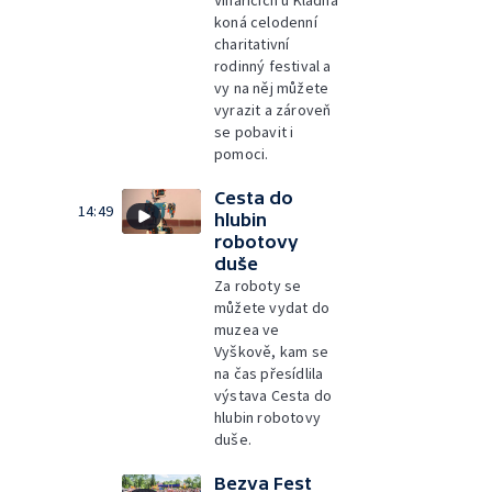
Vinařicích u Kladna
koná celodenní
charitativní
rodinný festival a
vy na něj můžete
vyrazit a zároveň
se pobavit i
pomoci.
Cesta do
14:49
hlubin
robotovy
duše
Za roboty se
můžete vydat do
muzea ve
Vyškově, kam se
na čas přesídlila
výstava Cesta do
hlubin robotovy
duše.
Bezva Fest