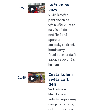
Svět knihy
00:57
2025
V Křižíkových
pavilonech na
výstavišti v Praze
na vás až do
neděle čeká
spousta
autorských čtení,
komiksový
fotokoutek a další
zábava spojená s
knihami.
Cesta kolem
01:46
světa za 1
den
Ve Lhotce u
Mělníka je v
sobotu připravený
den plný zábavy,
dobrodružství a