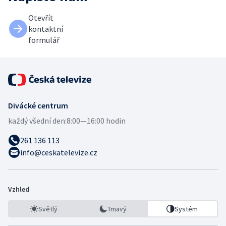
Otevřít
kontaktní
formulář
Divácké centrum
každý všední den:
8:00—16:00 hodin
261 136 113
info@ceskatelevize.cz
Vzhled
Světlý
Tmavý
Systém