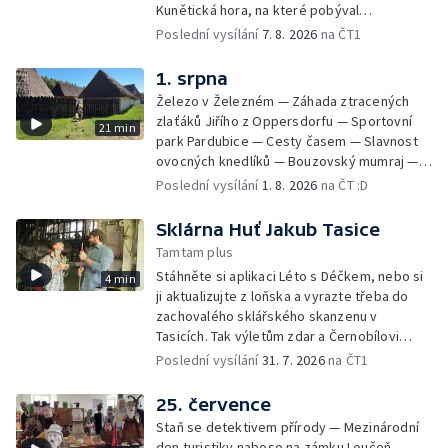
Kunětická hora, na které pobýval
hrůzostrašný Rumburak.
Poslední vysílání
7. 8. 2026
na ČT1
1. srpna
Železo v Železném — Záhada ztracených
zlaťáků Jiřího z Oppersdorfu — Sportovní
21 min
park Pardubice — Cesty časem — Slavnost
ovocných knedlíků — Bouzovský mumraj —
Pan Tau v Říčanech — Liberta 100 — Dravci na
Poslední vysílání
1. 8. 2026
na ČT :D
Stezce korunami stromů — Komedianti v
ulicích — Archeoskanzen Trocnov
Sklárna Huť Jakub Tasice
Tamtam plus
Stáhněte si aplikaci Léto s Déčkem, nebo si
4 min
ji aktualizujte z loňska a vyrazte třeba do
zachovalého sklářského skanzenu v
Tasicích. Tak výletům zdar a Černobílovi
zmar!
Poslední vysílání
31. 7. 2026
na ČT1
25. července
Staň se detektivem přírody — Mezinárodní
den turistiky naboso na zámku Loučeň —