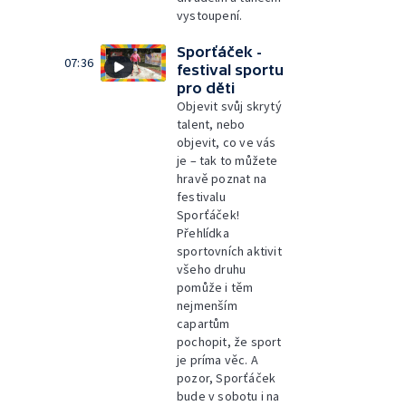
vystoupení.
Sporťáček -
07:36
festival sportu
pro děti
Objevit svůj skrytý
talent, nebo
objevit, co ve vás
je – tak to můžete
hravě poznat na
festivalu
Sporťáček!
Přehlídka
sportovních aktivit
všeho druhu
pomůže i těm
nejmenším
capartům
pochopit, že sport
je príma věc. A
pozor, Sporťáček
bude v sobotu i na