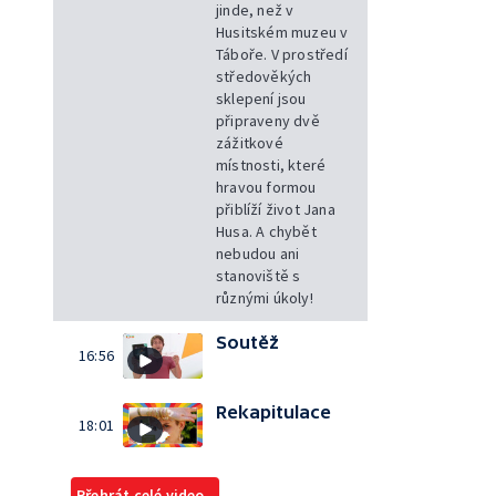
jinde, než v
Husitském muzeu v
Táboře. V prostředí
středověkých
sklepení jsou
připraveny dvě
zážitkové
místnosti, které
hravou formou
přiblíží život Jana
Husa. A chybět
nebudou ani
stanoviště s
různými úkoly!
Soutěž
16:56
Rekapitulace
18:01
Přehrát celé video