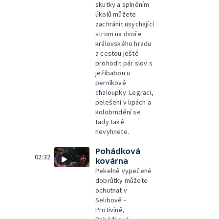
skutky a splněním
úkolů můžete
zachránit usychající
strom na dvoře
královského hradu
a cestou ještě
prohodit pár slov s
ježibabou u
perníkové
chaloupky. Legraci,
pelešení v lipách a
kolobrndění se
tady také
nevyhnete.
Pohádková
02:32
kovárna
Pekelně vypečené
dobrůtky můžete
ochutnat v
Selibově -
Protivíně,