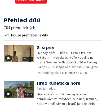
Přehled dílů
704 přehratelných
Pouze přehratelné díly
8. srpna
Hvězdy zpět — Tělák — Léto s králem
Artušem — Hodokvas rytíře Kobylky na
20 min
hradě Sovinec — Nádvoříčko 26 — Poznej
Evropu — Tolštejnské slavnosti — Veligrad
2026 — Jánošíkův dukát — HMYZ – Krása a
Poslední vysílání
8. 8. 2026
na ČT :D
bohatství Českého středohoří —
Krkonošský parní víkend
Hrad Kunětická hora
Tamtam plus
Hesla na pomoc Déčku najdete ve
4 min
schránkách ve městech, v lesích, u muzeí,
nebo v okolí zámků a hradů jako je třeba