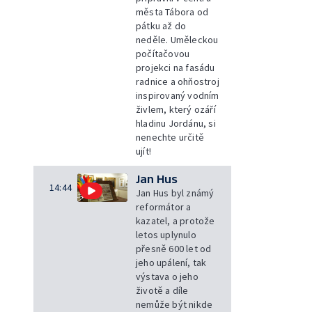
města Tábora od
pátku až do
neděle. Uměleckou
počítačovou
projekci na fasádu
radnice a ohňostroj
inspirovaný vodním
živlem, který ozáří
hladinu Jordánu, si
nenechte určitě
ujít!
Jan Hus
14:44
Jan Hus byl známý
reformátor a
kazatel, a protože
letos uplynulo
přesně 600 let od
jeho upálení, tak
výstava o jeho
životě a díle
nemůže být nikde