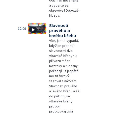
dob. Tak neváhejte
a vydejte se
objevovat Depozit-
Muzea.
Slavnosti
12:09
pravého a
levého břehu
Víte, jak to vypadá,
když se propojí
slavnostmi dva
vltavské břehy? U
přívozu měst
Roztoky a Klecany
pořádají už popáté
multižánrový
festival s názvem
Slavnosti pravého
a levého břehu a až
do půlnoci se
vltavské břehy
propojí
proplouvajícími