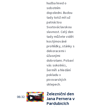
hudba hned o
sobotním
dopoledni. Budou
tady totiž mít už
patnáctou
Svatováclavskou
slavnost. Celý den
tady můžete vidět
kostýmováné
prohlídky, stánky s
dekoracemi i
úžasnými
dobrotami. Pobaví
vás sokolníci,
šermíři a hledání
pokladu v
pivovarských
sklepech.
Železniční den
06:32
Jana Pernera v
Pardubicích