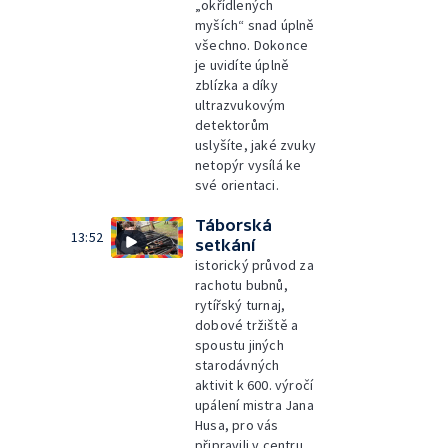
„okřídlených
myších“ snad úplně
všechno. Dokonce
je uvidíte úplně
zblízka a díky
ultrazvukovým
detektorům
uslyšíte, jaké zvuky
netopýr vysílá ke
své orientaci.
Táborská
13:52
setkání
istorický průvod za
rachotu bubnů,
rytířský turnaj,
dobové tržiště a
spoustu jiných
starodávných
aktivit k 600. výročí
upálení mistra Jana
Husa, pro vás
připravili v centru