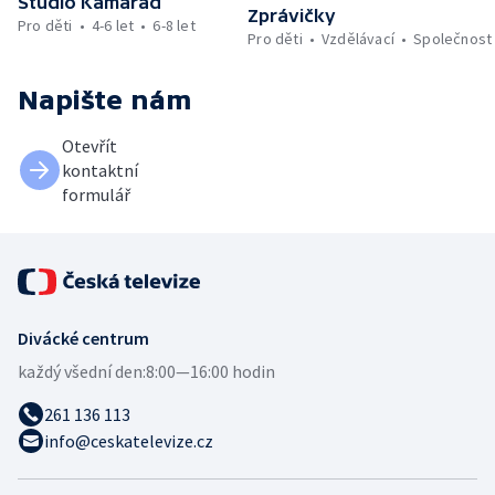
Studio Kamarád
Zprávičky
Pro děti
4-6 let
6-8 let
Pro děti
Vzdělávací
Společnost
Napište nám
Otevřít
kontaktní
formulář
Divácké centrum
každý všední den:
8:00—16:00 hodin
261 136 113
info@ceskatelevize.cz