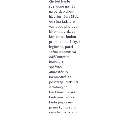
Chybět byste
rozhodně neměli
na pardubickém
hlavním nádraží! Už
od rána tady pro
vás bude připraven
kinematovlak, ve
kterém se budou
promítat pohádky, i
legiovlak, parní
tažná lokomotiva i
další muzejní
kousky. O
správnou
atmosféru v
lokomotivě se
postarají účinkující
v dobových
kostýmech a před
budovou nádraží
bude připraven
jarmark, hudební,
divadelní a taneční