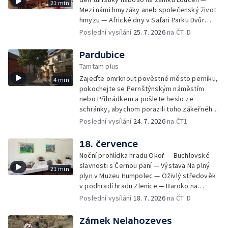
21 min
Mezi námi hmyzáky aneb společenský život
hmyzu — Africké dny v Safari Parku Dvůr
Králové — Den koní na Edenu — Lesní stezka
Poslední vysílání
25. 7. 2026
na ČT :D
– Dolnomoravský biosférický region —
Eduard Held muzeum — Pohádkový Chlum u
Pardubice
Třeboně — Za skřítky do Slatiňan — Národní
Tamtam plus
zemědělské muzeum Ohrada — Anenská
Zajeďte omrknout pověstné město perníku,
4 min
sklářská slavnost
pokochejte se Pernštýnským náměstím
nebo Příhrádkem a pošlete heslo ze
schránky, abychom porazili toho zákeřného
Černobíla.
Poslední vysílání
24. 7. 2026
na ČT1
18. července
Noční prohlídka hradu Okoř — Buchlovské
slavnosti s Černou paní — Výstava Na plný
21 min
plyn v Muzeu Humpolec — Oživlý středověk
v podhradí hradu Zlenice — Baroko na
Bylinkovém panství Rochlov — Výstava
Poslední vysílání
18. 7. 2026
na ČT :D
Leonardo — Den s Horskou službou v Loučné
nad Desnou — Pohádkové safari v Zooparku
Zámek Nelahozeves
Chomutov — Lesní slavnost Lapků z Drakova