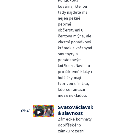
Pohádková
kovárna, kterou
tady najdete má
nejen pěkně
peprné
občerstvení U
čertova mlýna, ale i
vlastní pohádkový
krámek s krásnými
suvenýry a
pohádkovými
knížkami. Navíc tu
pro šikovné kluky i
holčičky mají
tvořivou dílničku,
kde se fantazii
meze nekladou.
Svatováclavsk
05:48
á slavnost
Zámecké komnaty
dobříšského
zámku rozezní