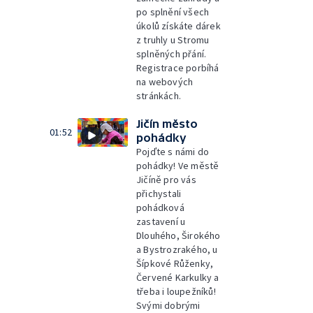
po splnění všech
úkolů získáte dárek
z truhly u Stromu
splněných přání.
Registrace porbíhá
na webových
stránkách.
Jičín město
01:52
pohádky
Pojďte s námi do
pohádky! Ve městě
Jičíně pro vás
přichystali
pohádková
zastavení u
Dlouhého, Širokého
a Bystrozrakého, u
Šípkové Růženky,
Červené Karkulky a
třeba i loupežníků!
Svými dobrými