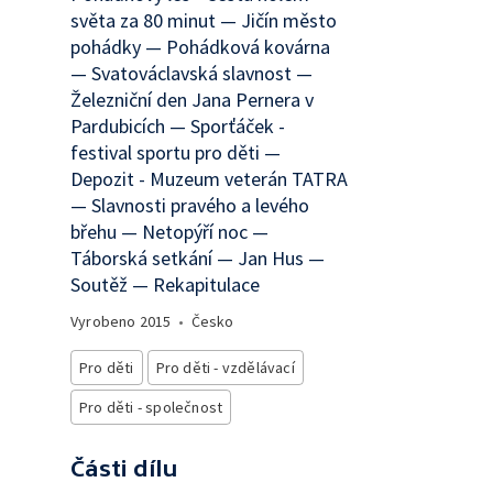
světa za 80 minut — Jičín město
pohádky — Pohádková kovárna
— Svatováclavská slavnost —
Železniční den Jana Pernera v
Pardubicích — Sporťáček -
festival sportu pro děti —
Depozit - Muzeum veterán TATRA
— Slavnosti pravého a levého
břehu — Netopýří noc —
Táborská setkání — Jan Hus —
Soutěž — Rekapitulace
Vyrobeno
2015
•
Česko
Pro děti
Pro děti - vzdělávací
Pro děti - společnost
Části dílu