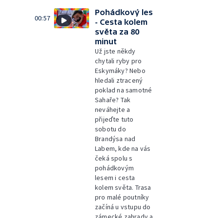
Pohádkový les
00:57
- Cesta kolem
světa za 80
minut
Už jste někdy
chytali ryby pro
Eskymáky? Nebo
hledali ztracený
poklad na samotné
Sahaře? Tak
neváhejte a
přijeďte tuto
sobotu do
Brandýsa nad
Labem, kde na vás
čeká spolu s
pohádkovým
lesem i cesta
kolem světa. Trasa
pro malé poutníky
začíná u vstupu do
zámecké zahrady a