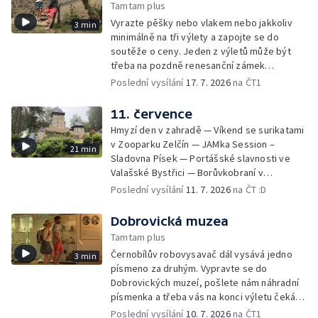
Tamtam plus
— Centrum textilního tisku — Pekařská
Vyrazte pěšky nebo vlakem nebo jakkoliv
3 min
sobota ve Valašském muzeu v přírodě
minimálně na tři výlety a zapojte se do
soutěže o ceny. Jeden z výletů může být
třeba na pozdně renesanční zámek
Nelahozeves.
Poslední vysílání
17. 7. 2026
na ČT1
11. července
Hmyzí den v zahradě — Víkend se surikatami
v Zooparku Zelčín — JAMka Session –
21 min
Sladovna Písek — Portášské slavnosti ve
Valašské Bystřici — Borůvkobraní v
Borovanech — Zmrzlinový den na zámku
Poslední vysílání
11. 7. 2026
na ČT :D
Opočno — Hrad Loket — Pohádková tour —
Kouzelné bytosti z valašských pohádek —
Dobrovická muzea
Park Boheminium — Festival planet v Brně
Tamtam plus
Černobílův robovysavač dál vysává jedno
3 min
písmeno za druhým. Vypravte se do
Dobrovických muzeí, pošlete nám náhradní
písmenka a třeba vás na konci výletu čeká
sladká tečka.
Poslední vysílání
10. 7. 2026
na ČT1