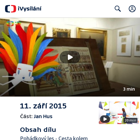
Search
3 min
11. září 2015
Část:
Jan Hus
20 min
Obsah dílu
Pohádkový les - Cesta kolem