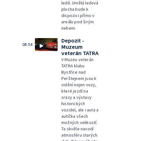
ledě. Umělá ledová
plocha bude k
dispozici přímo v
areálu pod širým
nebem.
Depozit -
08:54
Muzeum
veterán TATRA
V Muzeu veterán
TATRA klubu
Bystřice nad
Perštejnem jsou k
vidění nejen vozy,
které jezdí na
srazy a výstavy
historických
vozidel, ale i auta a
autíčka všech
možných velikostí.
Ta skvěle navodí
atmosféru starých