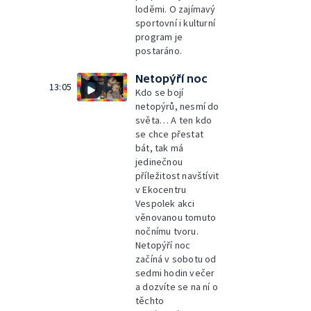
loděmi. O zajímavý
sportovní i kulturní
program je
postaráno.
Netopýří noc
13:05
Kdo se bojí
netopýrů, nesmí do
světa… A ten kdo
se chce přestat
bát, tak má
jedinečnou
příležitost navštívit
v Ekocentru
Vespolek akci
věnovanou tomuto
nočnímu tvoru.
Netopýří noc
začíná v sobotu od
sedmi hodin večer
a dozvíte se na ní o
těchto