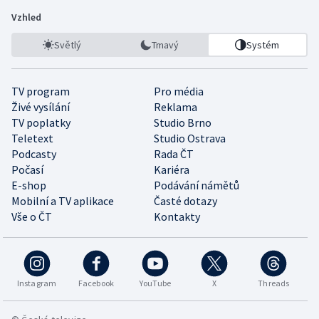
Vzhled
Světlý
Tmavý
Systém
TV program
Pro média
Živé vysílání
Reklama
TV poplatky
Studio Brno
Teletext
Studio Ostrava
Podcasty
Rada ČT
Počasí
Kariéra
E-shop
Podávání námětů
Mobilní a TV aplikace
Časté dotazy
Vše o ČT
Kontakty
Instagram
Facebook
YouTube
X
Threads