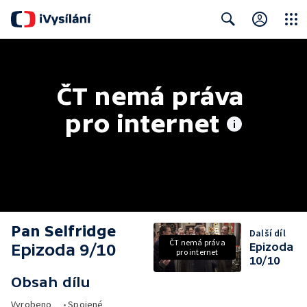
Close
Search
ČT nemá práva 
pro internet
Pan Selfridge
Další díl
ČT nemá práva
Epizoda 9/10
Epizoda
pro internet
10/10
Obsah dílu
Vyrobeno
•
Spojené