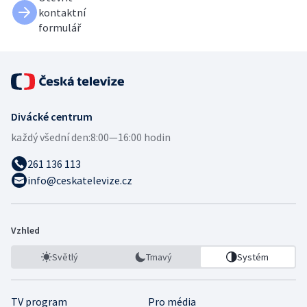
kontaktní
formulář
Divácké centrum
každý všední den:
8:00—16:00 hodin
261 136 113
info@ceskatelevize.cz
Vzhled
Světlý
Tmavý
Systém
TV program
Pro média