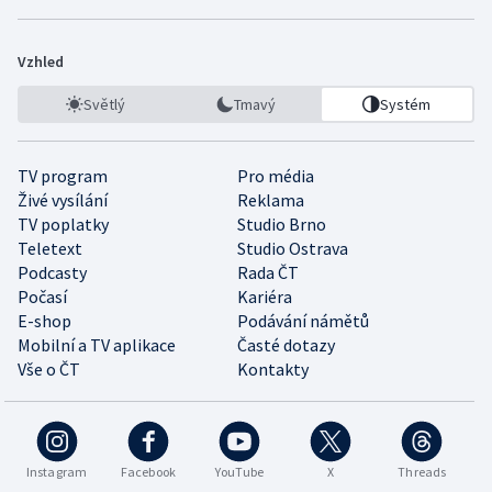
Vzhled
Světlý
Tmavý
Systém
TV program
Pro média
Živé vysílání
Reklama
TV poplatky
Studio Brno
Teletext
Studio Ostrava
Podcasty
Rada ČT
Počasí
Kariéra
E-shop
Podávání námětů
Mobilní a TV aplikace
Časté dotazy
Vše o ČT
Kontakty
Instagram
Facebook
YouTube
X
Threads