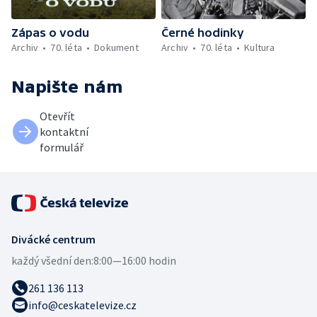
Zápas o vodu
Černé hodinky
Archiv
70. léta
Dokument
Archiv
70. léta
Kultura
Napište nám
Otevřít
kontaktní
formulář
Divácké centrum
každý všední den:
8:00—16:00 hodin
261 136 113
info@ceskatelevize.cz