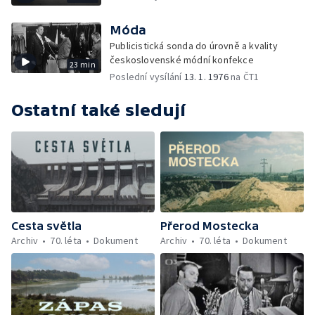
Móda
Publicistická sonda do úrovně a kvality
československé módní konfekce
23 min
Poslední vysílání
13. 1. 1976
na ČT1
Ostatní také sledují
Cesta světla
Přerod Mostecka
Archiv
70. léta
Dokument
Archiv
70. léta
Dokument