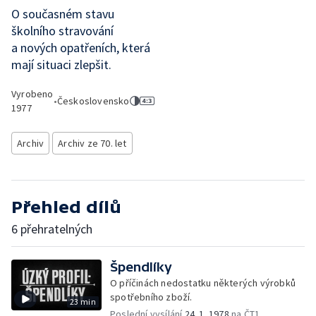
O současném stavu
školního stravování
a nových opatřeních, která
mají situaci zlepšit.
Vyrobeno
•
Československo
1977
Archiv
Archiv ze 70. let
Přehled dílů
6 přehratelných
Špendlíky
O příčinách nedostatku některých výrobků
spotřebního zboží.
23 min
Poslední vysílání
24. 1. 1978
na ČT1