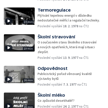
Termoregulace
Plýtvání tepelnou energií v důsledku
nedostatečné měřící a regulační techniky.
23 min
Poslední vysílání
18. 2. 1978
na ČT2
Školní stravování
O současném stavu školního stravování
a nových opatřeních, která mají situaci
23 min
zlepšit.
Poslední vysílání
13. 9. 1977
na ČT1
Odpovědnost
Publicistický pořad věnovaný kvalitě
výstavby bytů
26 min
Poslední vysílání
7. 3. 1977
na ČT1
Školní mléko
Co způsobil desetihaléř?
Poslední vysílání
24. 2. 1977
na ČT1
26 min