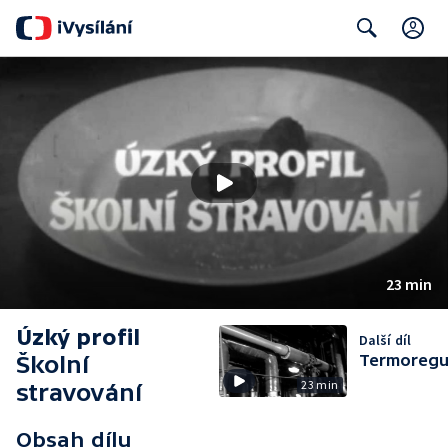
C
Search
23 min
Úzký profil
Další díl
Školní
Termoregu
23 min
stravování
Obsah dílu