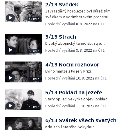
2/13 Svědek
Zavražděný horolezec byl důležitým
svědkem v Norimberském procesu.
44 min
Poslední vysílání
8. 8. 2022
na ČT1
3/13 Strach
Divoký zbojnický tanec sbližuje…
Poslední vysílání
9. 8. 2022
na ČT1
50 min
4/13 Noční rozhovor
Evino manželství je v krizi.
Poslední vysílání
10. 8. 2022
na ČT1
39 min
5/13 Poklad na jezeře
Starý opilec Sekyrka objeví poklad.
Poslední vysílání
11. 8. 2022
na ČT1
39 min
6/13 Svátek všech svatých
Kdo zabil starého Sekyrku?