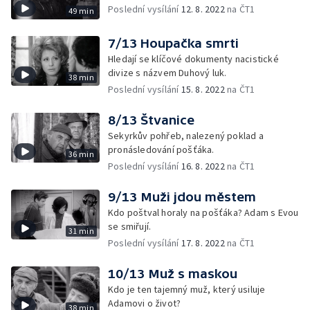
Poslední vysílání
12. 8. 2022
na ČT1
49 min
7/13 Houpačka smrti
Hledají se klíčové dokumenty nacistické
divize s názvem Duhový luk.
38 min
Poslední vysílání
15. 8. 2022
na ČT1
8/13 Štvanice
Sekyrkův pohřeb, nalezený poklad a
pronásledování pošťáka.
36 min
Poslední vysílání
16. 8. 2022
na ČT1
9/13 Muži jdou městem
Kdo poštval horaly na pošťáka? Adam s Evou
se smiřují.
31 min
Poslední vysílání
17. 8. 2022
na ČT1
10/13 Muž s maskou
Kdo je ten tajemný muž, který usiluje
Adamovi o život?
38 min