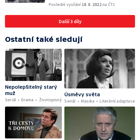
Poslední vysílání
18. 8. 2022
na ČT1
Další 3 díly
Ostatní také sledují
Nepolepšitelný starý
muž
Úsměvy světa
Seriál
Drama
Životopisný
Seriál
Klasika
Literární adaptace