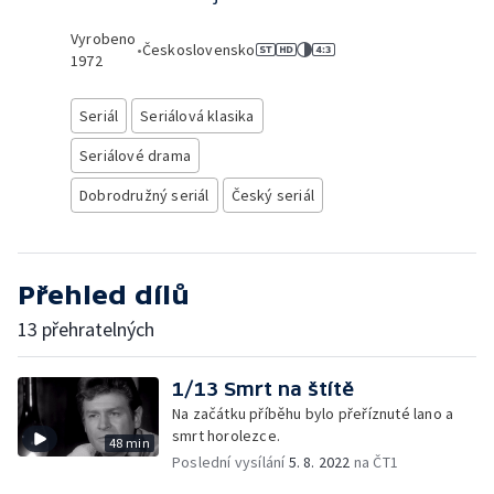
Vyrobeno
•
Československo
1972
Seriál
Seriálová klasika
Seriálové drama
Dobrodružný seriál
Český seriál
Přehled dílů
13 přehratelných
1/13 Smrt na štítě
Na začátku příběhu bylo přeříznuté lano a
smrt horolezce.
48 min
Poslední vysílání
5. 8. 2022
na ČT1