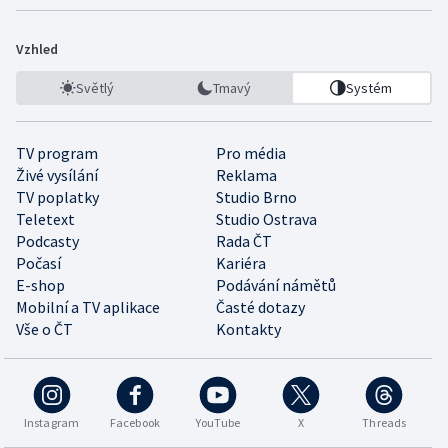
Vzhled
Světlý
Tmavý
Systém
TV program
Pro média
Živé vysílání
Reklama
TV poplatky
Studio Brno
Teletext
Studio Ostrava
Podcasty
Rada ČT
Počasí
Kariéra
E-shop
Podávání námětů
Mobilní a TV aplikace
Časté dotazy
Vše o ČT
Kontakty
Instagram
Facebook
YouTube
X
Threads