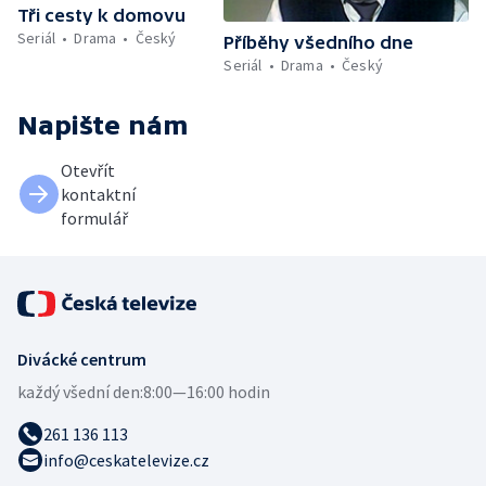
Tři cesty k domovu
Seriál
Drama
Český
Příběhy všedního dne
Seriál
Drama
Český
Napište nám
Otevřít
kontaktní
formulář
Divácké centrum
každý všední den:
8:00—16:00 hodin
261 136 113
info@ceskatelevize.cz