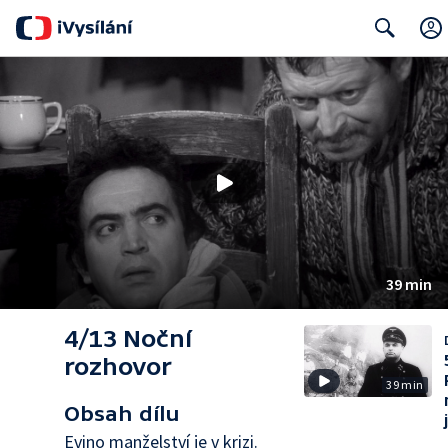
Search
39 min
4/13 Noční
rozhovor
39 min
Obsah dílu
Evino manželství je v krizi.