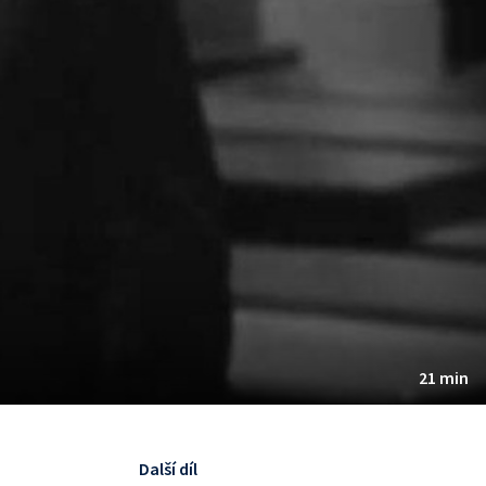
21 min
Další díl