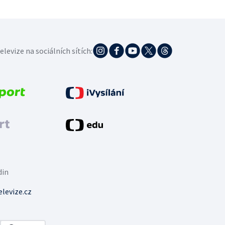
elevize na sociálních sítích:
din
levize.cz