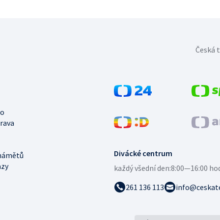
Česká t
no
trava
Divácké centrum
námětů
azy
každý všední den:
8:00—16:00 ho
261 136 113
info@ceskate