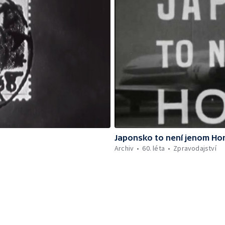
Japonsko to není jenom Ho
Archiv
60. léta
Zpravodajství