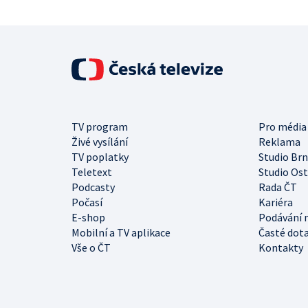
TV program
Pro média
Živé vysílání
Reklama
TV poplatky
Studio Br
Teletext
Studio Os
Podcasty
Rada ČT
Počasí
Kariéra
E-shop
Podávání 
Mobilní a TV aplikace
Časté dot
Vše o ČT
Kontakty