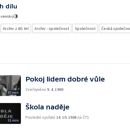
h dílu
ovensko
Archiv z 60. let
Archiv - společnost
Společnost
Česká společno
Pokoj lidem dobré vůle
Zveřejněno
9. 4. 1969
37 min
Škola naděje
Poslední vysílání
14. 10. 1968
na ČT1
31 min