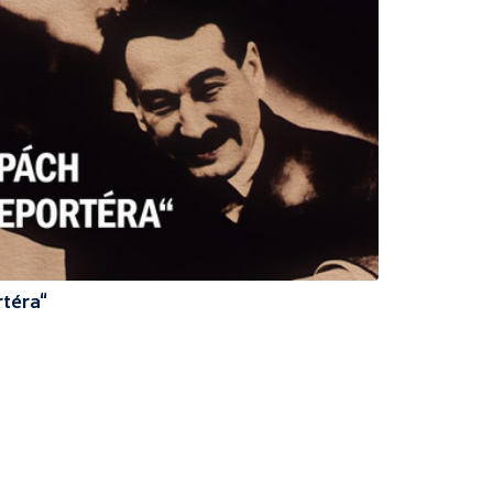
rtéra“