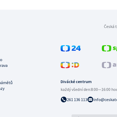
Česká t
no
trava
Divácké centrum
námětů
azy
každý všední den:
8:00—16:00 ho
261 136 113
info@ceskate