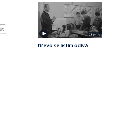
st
23 min
Dřevo se listím odívá