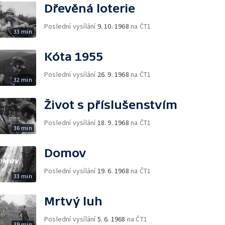
Dřevěná loterie
Poslední vysílání
9. 10. 1968
na ČT1
33 min
Kóta 1955
Poslední vysílání
26. 9. 1968
na ČT1
32 min
Život s příslušenstvím
Poslední vysílání
18. 9. 1968
na ČT1
36 min
Domov
Poslední vysílání
19. 6. 1968
na ČT1
33 min
Mrtvý luh
Poslední vysílání
5. 6. 1968
na ČT1
39 min