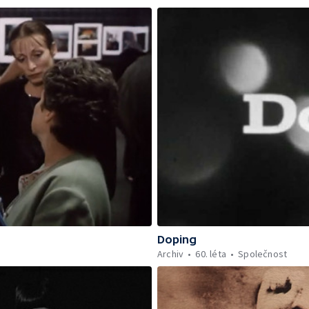
Doping
Archiv
60. léta
Společnost