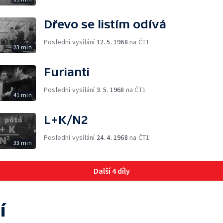
Dřevo se listím odívá
Poslední vysílání
12. 5. 1968
na ČT1
23 min
Furianti
Poslední vysílání
3. 5. 1968
na ČT1
41 min
L+K/N2
Poslední vysílání
24. 4. 1968
na ČT1
33 min
Další 4 díly
í