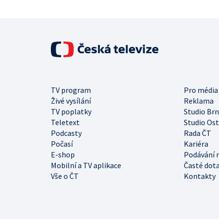
TV program
Pro média
Živé vysílání
Reklama
TV poplatky
Studio Br
Teletext
Studio Os
Podcasty
Rada ČT
Počasí
Kariéra
E-shop
Podávání 
Mobilní a TV aplikace
Časté dot
Vše o ČT
Kontakty