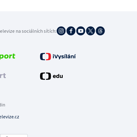
elevize na sociálních sítích:
din
levize.cz