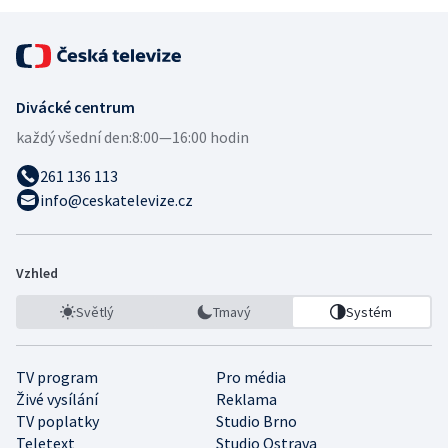
Divácké centrum
každý všední den:
8:00—16:00 hodin
261 136 113
info@ceskatelevize.cz
Vzhled
Světlý
Tmavý
Systém
TV program
Pro média
Živé vysílání
Reklama
TV poplatky
Studio Brno
Teletext
Studio Ostrava