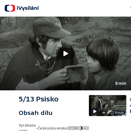
Se
8 min
5/13 Psisko
Obsah dílu
8 min
Vyrobeno
•
Československo