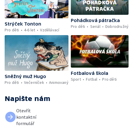
Pohádková pátračka
Strýček Tonton
Pro děti
Seriál
Dobrodružný
Pro děti
4-6 let
Vzdělávací
Fotbalová škola
Sněžný muž Hugo
Sport
Fotbal
Pro děti
Pro děti
Večerníček
Animovaný
Napište nám
Otevřít
kontaktní
formulář