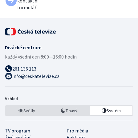
kontaktní
formulář
Divácké centrum
každý všední den:
8:00—16:00 hodin
261 136 113
info@ceskatelevize.cz
Vzhled
Světlý
Tmavý
Systém
TV program
Pro média
Živé vysílání
Reklama