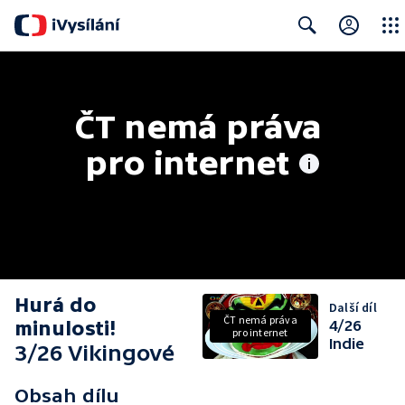
Close
Search
ČT nemá práva 
pro internet
Hurá do
Další díl
ČT nemá práva
minulosti!
4/26
pro internet
Indie
3/26 Vikingové
Obsah dílu