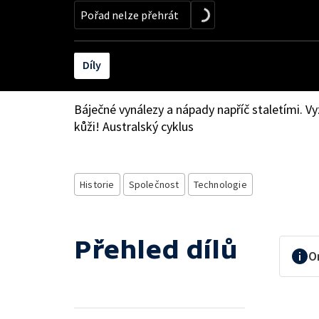
Pořad nelze přehrát
Díly
Báječné vynálezy a nápady napříč staletími. Vy
kůži! Australský cyklus
Historie
Společnost
Technologie
Přehled dílů
O