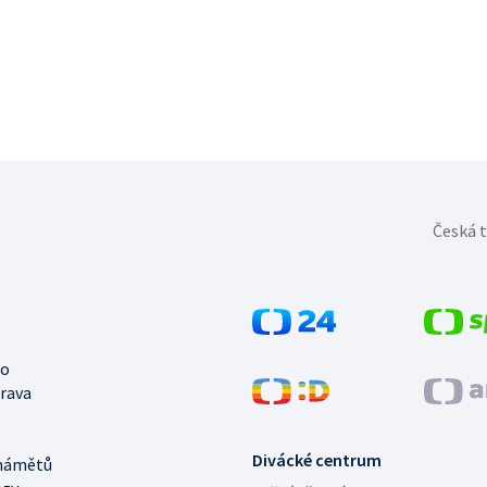
Česká t
no
trava
Divácké centrum
námětů