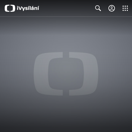
Close
Search