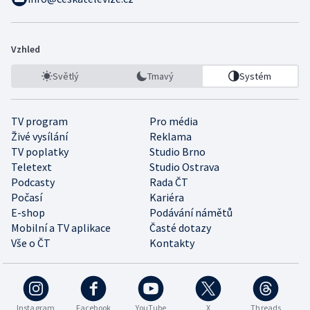
Vzhled
Světlý
Tmavý
Systém
TV program
Pro média
Živé vysílání
Reklama
TV poplatky
Studio Brno
Teletext
Studio Ostrava
Podcasty
Rada ČT
Počasí
Kariéra
E-shop
Podávání námětů
Mobilní a TV aplikace
Časté dotazy
Vše o ČT
Kontakty
Instagram
Facebook
YouTube
X
Threads