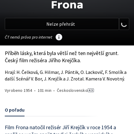
Frona
Nelze přehrát
ČT nemá práva pro internet
Příběh lásky, která byla větší než ten největší grunt.
Český film režiséra Jiřího Krejčíka.
Hrají: H. Čelková, G. Hilmar, J. Pántik, O. Lackovič, F. Smolík a
další. Scénář V. Bor, J. Krejčík a J. Zrotal. Kamera V. Novotný.
Vyrobeno
1954
•
101 min
•
Československo
O pořadu
Film Frona natočil režisér Jiří Krejčík v roce 1954 a