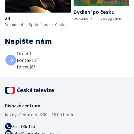
Bydlení po česku
24
Dokument
Investigativní
Dokument
Společnost
Česko
Napište nám
Otevřít
kontaktní
formulář
Divácké centrum
každý všední den:
8:00—16:00 hodin
261 136 113
info@ceskatelevize.cz