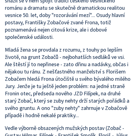
snažil se v něm spojit tradici českého vesnického
románu a dramatu se skutečně dramatickou realitou
vesnice 50. let, doby "rozorávání mezí"... Osudy hlavní
postavy, Františky Zobačové zvané Frona, totiž
poznamenává nejen citová krize, ale i dobové
společenské události.
Mladá žena se provdala z rozumu, z touhy po lepším
životě, na grunt Zobačů - nejbohatších sedláků ve vsi.
Ale štěstí jí to nepřinese - zato dřinu a nadávky, občas i
nějakou tu ránu. Z nešťastného manželství s Florišem
Zobačem hledá Frona útočiště u svého bývalého milého
Jury. Jenže je tu ještě jeden problém: na jedné straně
Fronin otec, předseda nového JZD Filípek, na druhé
starý Zobač, který se zuby nehty drží starých pořádků a
svého gruntu. A ono "zuby nehty" zahrnuje v Zobačově
případě i hodně nekalé praktiky...
Vedle výborně obsazených mužských postav (Zobač -
Gustav Hilmar, Filípek - František Smolík, Floriš - Július