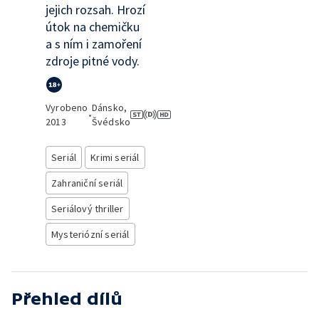
jejich rozsah. Hrozí
útok na chemičku
a s ním i zamoření
zdroje pitné vody.
Vyrobeno
Dánsko,
•
2013
Švédsko
Seriál
Krimi seriál
Zahraniční seriál
Seriálový thriller
Mysteriózní seriál
Přehled dílů