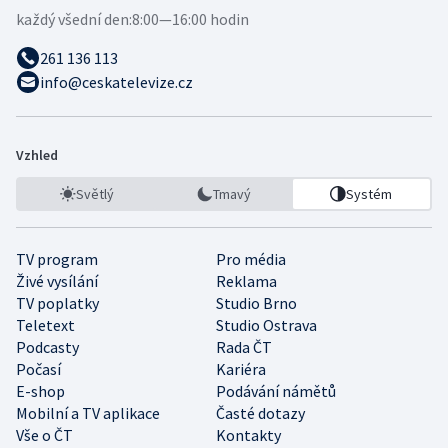
každý všední den:
8:00—16:00 hodin
261 136 113
info@ceskatelevize.cz
Vzhled
Světlý
Tmavý
Systém
TV program
Pro média
Živé vysílání
Reklama
TV poplatky
Studio Brno
Teletext
Studio Ostrava
Podcasty
Rada ČT
Počasí
Kariéra
E-shop
Podávání námětů
Mobilní a TV aplikace
Časté dotazy
Vše o ČT
Kontakty