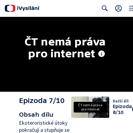
Clo
Search
ČT nemá práva 
pro internet
Epizoda 7/10
Další díl
ČT nemá práva
Epizoda
pro internet
8/10
Obsah dílu
Ekoteroristické útoky
pokračují a stupňuje se