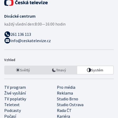
Divácké centrum
každý všední den:
8:00—16:00 hodin
261 136 113
info@ceskatelevize.cz
Vzhled
Světlý
Tmavý
Systém
TV program
Pro média
Živé vysílání
Reklama
TV poplatky
Studio Brno
Teletext
Studio Ostrava
Podcasty
Rada ČT
Počasí
Kariéra