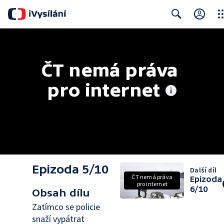
Clo
Search
ČT nemá práva 
pro internet
Epizoda 5/10
Další díl
ČT nemá práva
Epizoda
pro internet
6/10
Obsah dílu
Zatímco se policie
snaží vypátrat