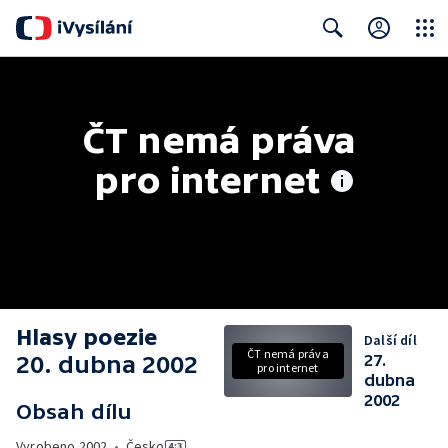
Close
Search
ČT nemá práva 
pro internet
Hlasy poezie
Další díl
ČT nemá práva
20. dubna 2002
27.
pro internet
dubna
2002
Obsah dílu
Vyrobeno
2002
•
Česko