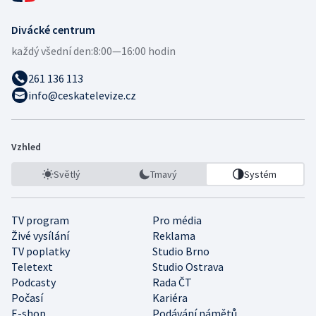
Divácké centrum
každý všední den:
8:00—16:00 hodin
261 136 113
info@ceskatelevize.cz
Vzhled
Světlý
Tmavý
Systém
TV program
Pro média
Živé vysílání
Reklama
TV poplatky
Studio Brno
Teletext
Studio Ostrava
Podcasty
Rada ČT
Počasí
Kariéra
E-shop
Podávání námětů