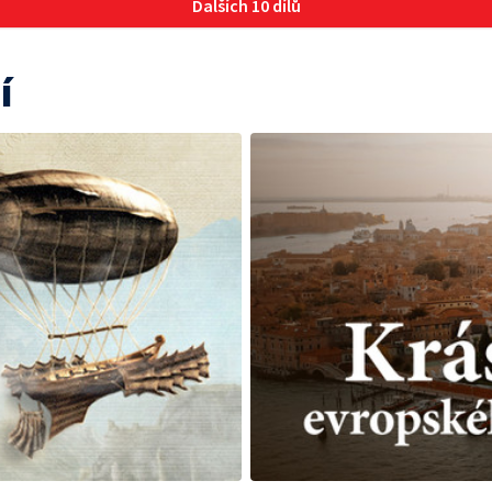
Dalších 10 dílů
í