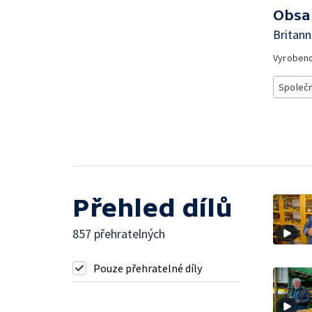
Obsa
Britann
Vyroben
Společ
Přehled dílů
857 přehratelných
Pouze přehratelné díly