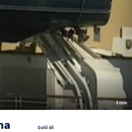
5 min
na
Další díl