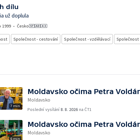
h dílu
ia už doplula
o
1999
•
Česko
nost
Společnost - cestování
Společnost - vzdělávací
Společnost 
Moldavsko očima Petra Voldá
Moldavsko
7 min
Poslední vysílání
8. 8. 2026
na ČT1
Moldavsko očima Petra Voldá
Moldavsko
6 min