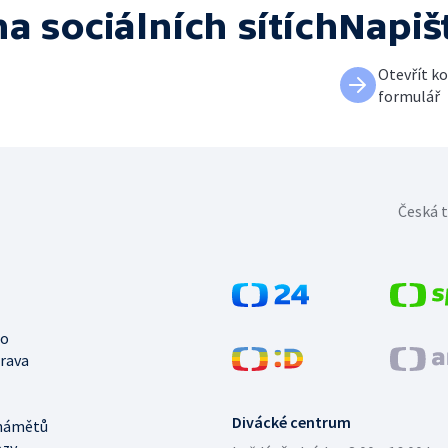
na sociálních sítích
Napiš
Otevřít k
formulář
Česká t
no
trava
Divácké centrum
námětů