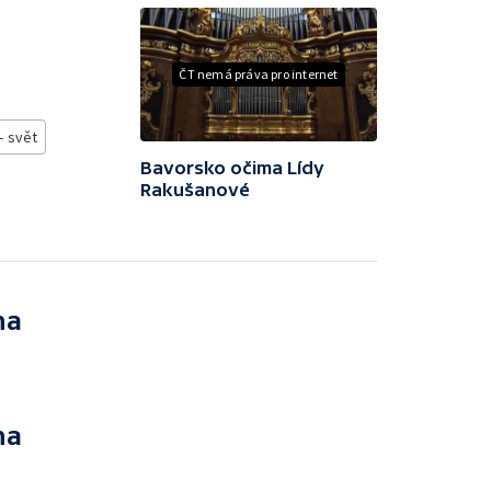
ČT nemá práva pro internet
- svět
Bavorsko očima Lídy
Rakušanové
na
na