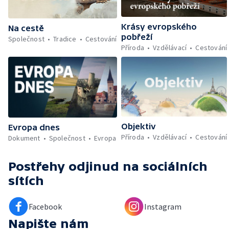
Krásy evropského
Na cestě
pobřeží
Společnost
Tradice
Cestování
Příroda
Vzdělávací
Cestování
Objektiv
Evropa dnes
Příroda
Vzdělávací
Cestování
Dokument
Společnost
Evropa
Postřehy odjinud
na sociálních
sítích
Facebook
Instagram
Napište nám