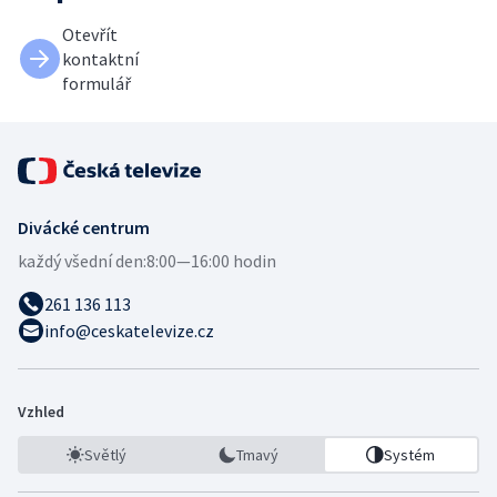
Otevřít
kontaktní
formulář
Divácké centrum
každý všední den:
8:00—16:00 hodin
261 136 113
info@ceskatelevize.cz
Vzhled
Světlý
Tmavý
Systém