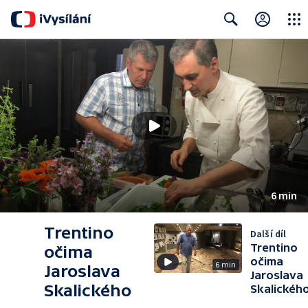
Close
Search
6 min
Trentino
Další díl
Trentino
očima
očima
6 min
Jaroslava
Jaroslava
Skalického
Skalickéh