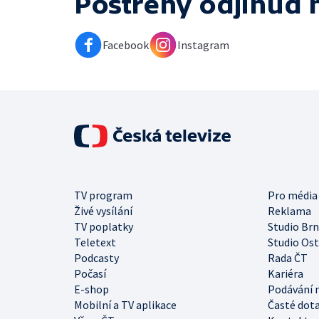
Postřehy odjinud
Facebook
Instagram
TV program
Pro média
Živé vysílání
Reklama
TV poplatky
Studio Br
Teletext
Studio Os
Podcasty
Rada ČT
Počasí
Kariéra
E-shop
Podávání 
Mobilní a TV aplikace
Časté dot