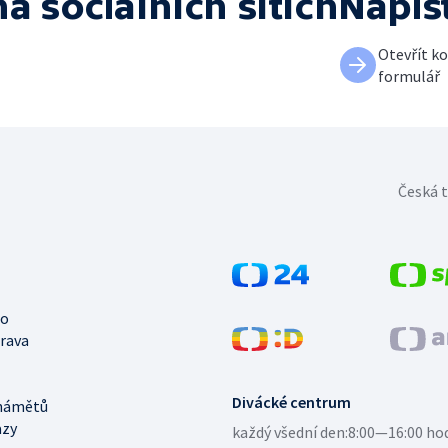
na sociálních sítích
Napiš
Otevřít k
formulář
Česká t
no
trava
Divácké centrum
námětů
azy
každý všední den:
8:00—16:00 ho