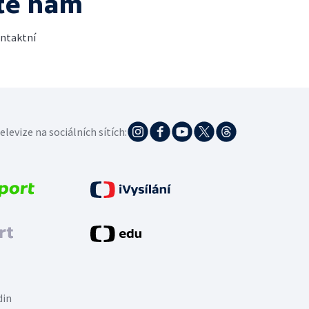
te nám
ontaktní
elevize na sociálních sítích:
din