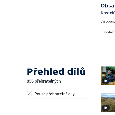
Obsa
Kostelů
Vyroben
Společ
Přehled dílů
856 přehratelných
Pouze přehratelné díly