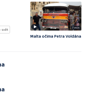
7 min
- svět
Malta očima Petra Voldána
na
na