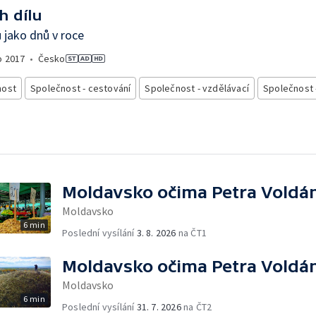
h dílu
 jako dnů v roce
o
2017
•
Česko
nost
Společnost - cestování
Společnost - vzdělávací
Společnost 
Moldavsko očima Petra Voldá
Moldavsko
6 min
Poslední vysílání
3. 8. 2026
na ČT1
Moldavsko očima Petra Voldá
Moldavsko
6 min
Poslední vysílání
31. 7. 2026
na ČT2