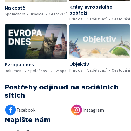
Krásy evropského
Na cestě
pobřeží
Společnost
Tradice
Cestování
Příroda
Vzdělávací
Cestování
Objektiv
Evropa dnes
Příroda
Vzdělávací
Cestování
Dokument
Společnost
Evropa
Postřehy odjinud
na sociálních
sítích
Facebook
Instagram
Napište nám