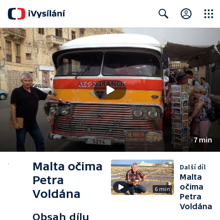
Close
Search
7 min
Malta očima
Další díl
Malta
Petra
očima
6 min
Voldána
Petra
Voldána
Obsah dílu