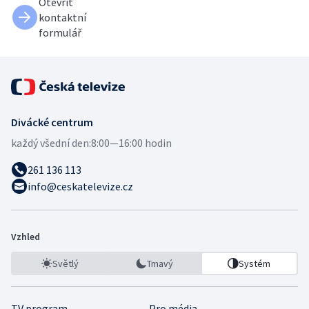
Otevřít
kontaktní
formulář
Divácké centrum
každý všední den:
8:00—16:00 hodin
261 136 113
info@ceskatelevize.cz
Vzhled
Světlý
Tmavý
Systém
TV program
Pro média