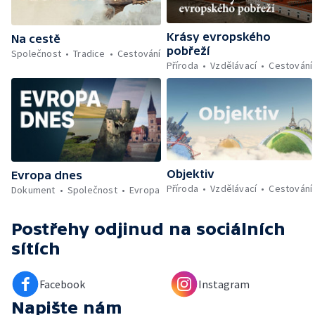
Krásy evropského
Na cestě
pobřeží
Společnost
Tradice
Cestování
Příroda
Vzdělávací
Cestování
Objektiv
Evropa dnes
Příroda
Vzdělávací
Cestování
Dokument
Společnost
Evropa
Postřehy odjinud
na sociálních
sítích
Facebook
Instagram
Napište nám