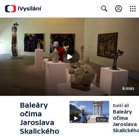
Close
Search
6 min
Baleáry
Další díl
Baleáry
očima
očima
6 min
Jaroslava
Jaroslava
Skalického
Skalickéh