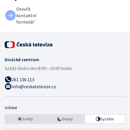
Otevřít
kontaktní
formulář
Divácké centrum
každý všední den:
8:00—16:00 hodin
261 136 113
info@ceskatelevize.cz
Vzhled
Světlý
Tmavý
Systém