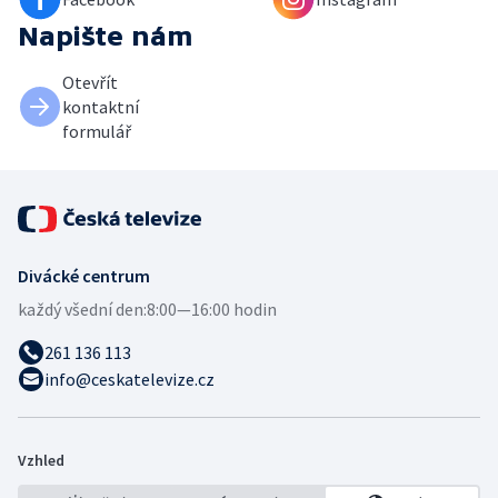
Napište nám
Otevřít
kontaktní
formulář
Divácké centrum
každý všední den:
8:00—16:00 hodin
261 136 113
info@ceskatelevize.cz
Vzhled