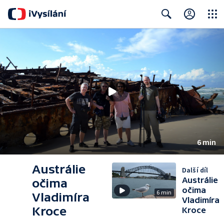
Close
Search
6 min
Austrálie
Další díl
Austrálie
očima
očima
6 min
Vladimíra
Vladimíra
Kroce
Kroce