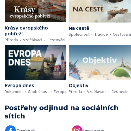
Krásy evropského
Na cestě
pobřeží
Společnost
Tradice
Cestování
Příroda
Vzdělávací
Cestování
Evropa dnes
Objektiv
Dokument
Společnost
Evropa
Příroda
Vzdělávací
Cestování
Postřehy odjinud
na sociálních
sítích
Facebook
Instagram