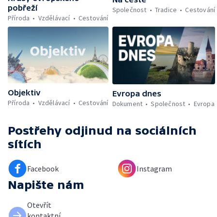
pobřeží
Společnost
Tradice
Cestování
Příroda
Vzdělávací
Cestování
Objektiv
Evropa dnes
Příroda
Vzdělávací
Cestování
Dokument
Společnost
Evropa
Postřehy odjinud
na sociálních
sítích
Facebook
Instagram
Napište nám
Otevřít
kontaktní