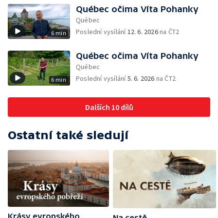
Québec očima Víta Pohanky
Québec
Poslední vysílání
12. 6. 2026
na ČT2
6 min
Québec očima Víta Pohanky
Québec
Poslední vysílání
5. 6. 2026
na ČT2
6 min
Dalších 10 dílů
Ostatní také sledují
Krásy evropského
Na cestě