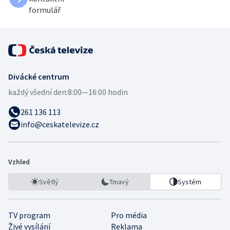
formulář
Divácké centrum
každý všední den:
8:00—16:00 hodin
261 136 113
info@ceskatelevize.cz
Vzhled
Světlý
Tmavý
Systém
TV program
Pro média
Živé vysílání
Reklama