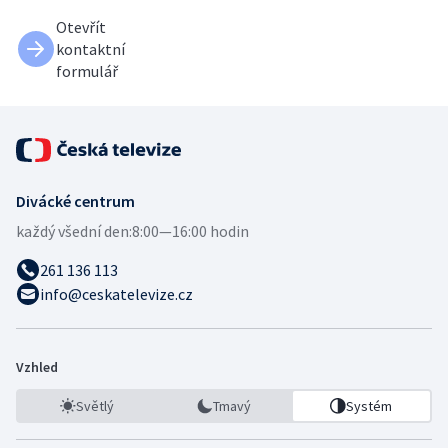
Otevřít
kontaktní
formulář
Divácké centrum
každý všední den:
8:00—16:00 hodin
261 136 113
info@ceskatelevize.cz
Vzhled
Světlý
Tmavý
Systém