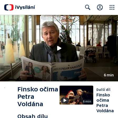
Close
Search
6 min
Finsko očima
Další díl
Finsko
Petra
očima
6 min
Voldána
Petra
Voldána
Obsah dílu