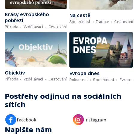
Krásy evropského
Na cestě
pobřeží
Společnost
Tradice
Cestování
Příroda
Vzdělávací
Cestování
Objektiv
Evropa dnes
Příroda
Vzdělávací
Cestování
Dokument
Společnost
Evropa
Postřehy odjinud
na sociálních
sítích
Facebook
Instagram
Napište nám