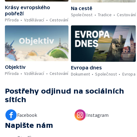
Krásy evropského
Na cestě
pobřeží
Společnost
Tradice
Cestování
Příroda
Vzdělávací
Cestování
Objektiv
Evropa dnes
Příroda
Vzdělávací
Cestování
Dokument
Společnost
Evropa
Postřehy odjinud
na sociálních
sítích
Facebook
Instagram
Napište nám