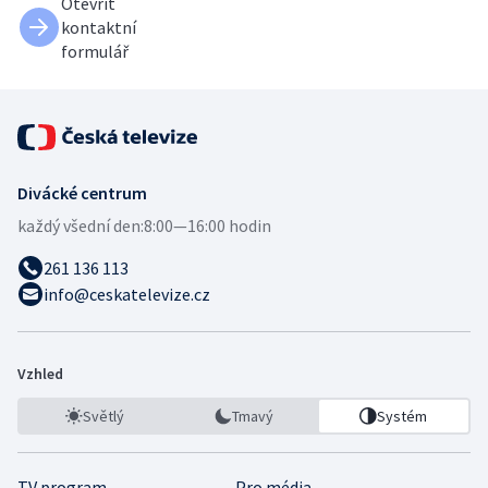
Otevřít
kontaktní
formulář
Divácké centrum
každý všední den:
8:00—16:00 hodin
261 136 113
info@ceskatelevize.cz
Vzhled
Světlý
Tmavý
Systém
TV program
Pro média