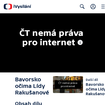
Clo
Search
ČT nemá práva 
pro internet
Bavorsko
Další díl
ČT nemá práva
Bavorsko
očima Lídy
pro internet
očima Líd
Rakušanové
Rakušano
Obsah dílu