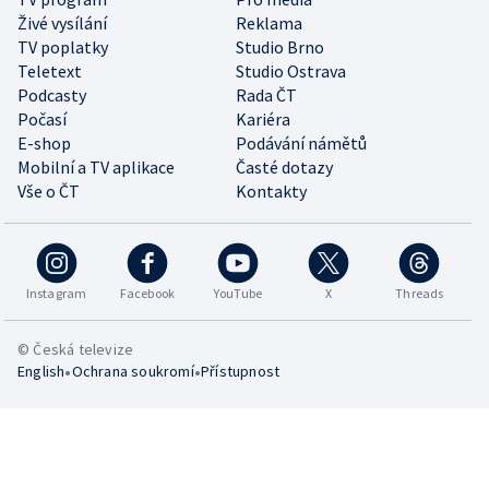
Živé vysílání
Reklama
TV poplatky
Studio Brno
Teletext
Studio Ostrava
Podcasty
Rada ČT
Počasí
Kariéra
E-shop
Podávání námětů
Mobilní a TV aplikace
Časté dotazy
Vše o ČT
Kontakty
Instagram
Facebook
YouTube
X
Threads
© Česká televize
•
•
English
Ochrana soukromí
Přístupnost