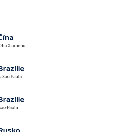
Čína
kého Xiamenu
razílie
o Sao Paula
razílie
Sao Paula
 Rusko