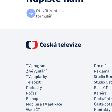
Otevřít kontaktní
formulář
TV program
Pro média
Živé vysílání
Reklama
TV poplatky
Studio Br
Teletext
Studio Os
Podcasty
Rada ČT
Počasí
Kariéra
E-shop
Podávání 
Mobilní a TV aplikace
Časté dot
Vše o ČT
Kontakty