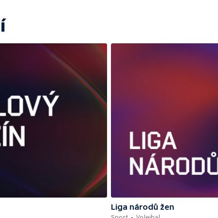
í
Liga národů žen
Sport
Volejbal