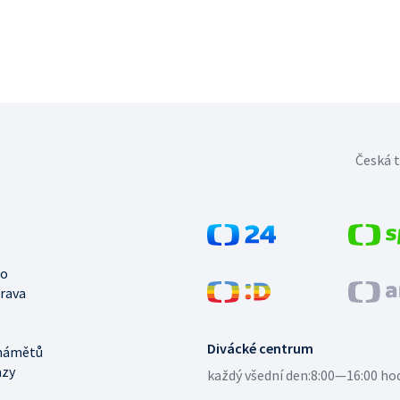
Česká t
no
trava
Divácké centrum
námětů
azy
každý všední den:
8:00—16:00 ho