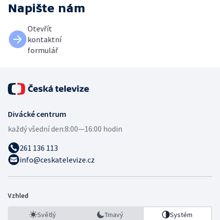
Napište nám
Otevřít
kontaktní
formulář
Divácké centrum
každý všední den:
8:00—16:00 hodin
261 136 113
info@ceskatelevize.cz
Vzhled
Světlý
Tmavý
Systém