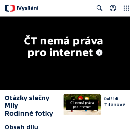
Close
Search
ČT nemá práva 
pro internet
Otázky slečny
Další díl
ČT nemá práva
Mily
Titánové
pro internet
Rodinné fotky
Obsah dílu