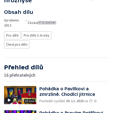
hroznýše
Obsah dílu
Vyrobeno
•
Česko
2013
Pro děti
Pro děti 2-4 roky
Čtení pro děti
Přehled dílů
16 přehratelných
Pohádka o Pavlíkovi a
zmrzlině. Chodící jitrnice
Poslední vysílání
30. 12. 2025
na ČT :D
11 min
Pohádka o žravém Petříkovi.