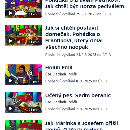
Jak chtěl být Honza peciválem
Poslední vysílání
29. 12. 2025
na ČT :D
11 min
Jak si chtěli postavit
domeček. Pohádka o
Frantíkovi, který dělal
11 min
všechno naopak
Poslední vysílání
24. 12. 2025
na ČT :D
Holub Emil
Čte Vladimír Polák
Poslední vysílání
8. 8. 2025
na ČT :D
10 min
Učený pes. Sedm beranic
Čte Vladimír Polák
Poslední vysílání
7. 8. 2025
na ČT :D
11 min
Jak Márinka s Josefem přišli
domů. O třech malých