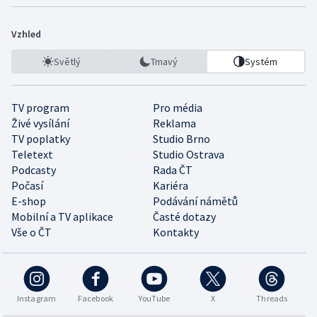
Vzhled
Světlý
Tmavý
Systém
TV program
Pro média
Živé vysílání
Reklama
TV poplatky
Studio Brno
Teletext
Studio Ostrava
Podcasty
Rada ČT
Počasí
Kariéra
E-shop
Podávání námětů
Mobilní a TV aplikace
Časté dotazy
Vše o ČT
Kontakty
Instagram
Facebook
YouTube
X
Threads