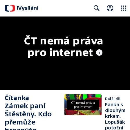
Close
Search
ČT nemá práva 
pro internet
Čítanka
Další díl
ČT nemá práva
Zámek paní
Fanka s
pro internet
dlouhým
Štěstěny. Kdo
krkem.
přemůže
Lopušák
potoční