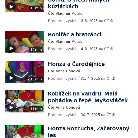
kůzlátkách
10 min
Čte Vladimír Polák
Poslední vysílání
6. 8. 2025
na ČT :D
Bonifác a bratránci
Čte Vladimír Polák
Poslední vysílání
4. 8. 2025
na ČT :D
10 min
Honza a Čarodějnice
Čte Anna Cónová
Poslední vysílání
31. 7. 2025
na ČT :D
10 min
Koblížek na vandru, Malá
pohádka o řepě, Myšovláček
Čte Anna Cónová
11 min
Poslední vysílání
30. 7. 2025
na ČT :D
Honza Rozcucha, Začarovaný
les