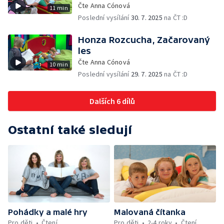
Čte Anna Cónová
11 min
Poslední vysílání
30. 7. 2025
na ČT :D
Honza Rozcucha, Začarovaný
les
Čte Anna Cónová
10 min
Poslední vysílání
29. 7. 2025
na ČT :D
Dalších 6 dílů
Ostatní také sledují
Pohádky a malé hry
Malovaná čítanka
Pro děti
Čtení
Pro děti
2-4 roky
Čtení