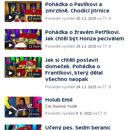
Pohádka o Pavlíkovi a
zmrzlině. Chodící jitrnice
Poslední vysílání
30. 12. 2025
na ČT :D
11 min
Pohádka o žravém Petříkovi.
Jak chtěl být Honza peciválem
Poslední vysílání
29. 12. 2025
na ČT :D
11 min
Jak si chtěli postavit
domeček. Pohádka o
Frantíkovi, který dělal
11 min
všechno naopak
Poslední vysílání
24. 12. 2025
na ČT :D
Holub Emil
Čte Vladimír Polák
Poslední vysílání
8. 8. 2025
na ČT :D
10 min
Učený pes. Sedm beranic