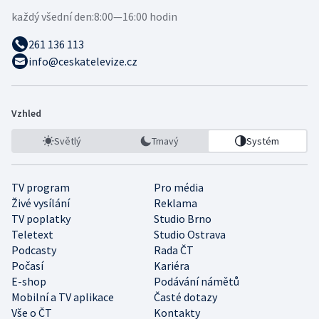
každý všední den:
8:00—16:00 hodin
261 136 113
info@ceskatelevize.cz
Vzhled
Světlý
Tmavý
Systém
TV program
Pro média
Živé vysílání
Reklama
TV poplatky
Studio Brno
Teletext
Studio Ostrava
Podcasty
Rada ČT
Počasí
Kariéra
E-shop
Podávání námětů
Mobilní a TV aplikace
Časté dotazy
Vše o ČT
Kontakty