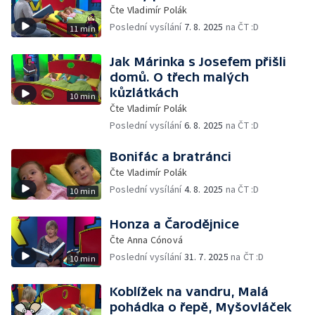
Čte Vladimír Polák
Poslední vysílání
7. 8. 2025
na ČT :D
11 min
Jak Márinka s Josefem přišli
domů. O třech malých
kůzlátkách
10 min
Čte Vladimír Polák
Poslední vysílání
6. 8. 2025
na ČT :D
Bonifác a bratránci
Čte Vladimír Polák
Poslední vysílání
4. 8. 2025
na ČT :D
10 min
Honza a Čarodějnice
Čte Anna Cónová
Poslední vysílání
31. 7. 2025
na ČT :D
10 min
Koblížek na vandru, Malá
pohádka o řepě, Myšovláček