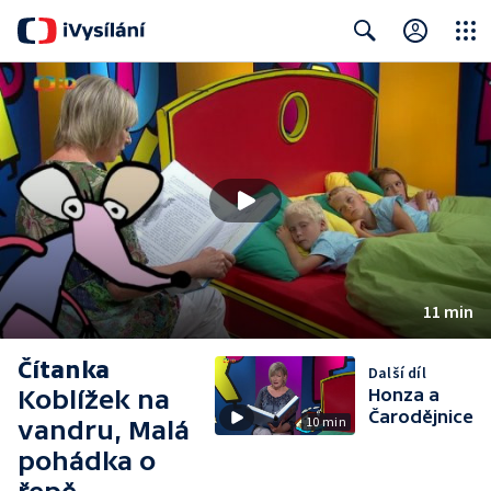
Close
Search
11 min
Čítanka
Další díl
Koblížek na
Honza a
Čarodějnice
10 min
vandru, Malá
pohádka o