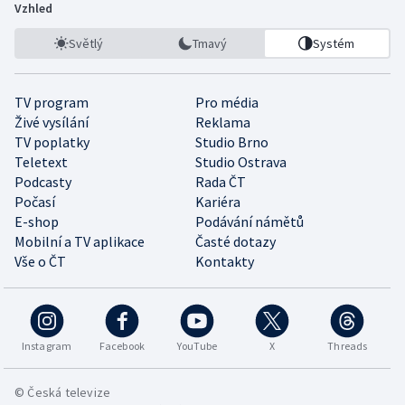
Vzhled
Světlý
Tmavý
Systém
TV program
Pro média
Živé vysílání
Reklama
TV poplatky
Studio Brno
Teletext
Studio Ostrava
Podcasty
Rada ČT
Počasí
Kariéra
E-shop
Podávání námětů
Mobilní a TV aplikace
Časté dotazy
Vše o ČT
Kontakty
Instagram
Facebook
YouTube
X
Threads
© Česká televize