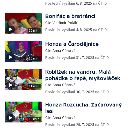
Poslední vysílání
6. 8. 2025
na ČT :D
Bonifác a bratránci
Čte Vladimír Polák
Poslední vysílání
4. 8. 2025
na ČT :D
10 min
Honza a Čarodějnice
Čte Anna Cónová
Poslední vysílání
31. 7. 2025
na ČT :D
10 min
Koblížek na vandru, Malá
pohádka o řepě, Myšovláček
Čte Anna Cónová
11 min
Poslední vysílání
30. 7. 2025
na ČT :D
Honza Rozcucha, Začarovaný
les
Čte Anna Cónová
10 min
Poslední vysílání
29. 7. 2025
na ČT :D