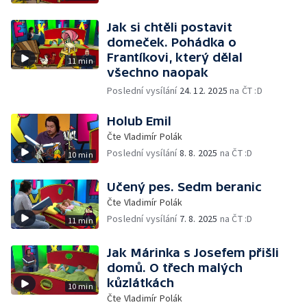
Jak si chtěli postavit
domeček. Pohádka o
Frantíkovi, který dělal
11 min
všechno naopak
Poslední vysílání
24. 12. 2025
na ČT :D
Holub Emil
Čte Vladimír Polák
Poslední vysílání
8. 8. 2025
na ČT :D
10 min
Učený pes. Sedm beranic
Čte Vladimír Polák
Poslední vysílání
7. 8. 2025
na ČT :D
11 min
Jak Márinka s Josefem přišli
domů. O třech malých
kůzlátkách
10 min
Čte Vladimír Polák