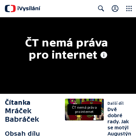
Close
Search
ČT nemá práva 
pro internet
Čítanka
Další díl
ČT nemá práva
Mráček
Dvě
pro internet
dobré
Babráček
rady. Jak
se motýl
Obsah dílu
Augustýn