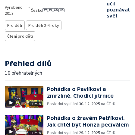
učil
Vyrobeno
•
poznávat
Česko
2013
svět
Pro děti
Pro děti 2-4 roky
Čtení pro děti
Přehled dílů
16 přehratelných
Pohádka o Pavlíkovi a
zmrzlině. Chodící jitrnice
Poslední vysílání
30. 12. 2025
na ČT :D
11 min
Pohádka o žravém Petříkovi.
Jak chtěl být Honza peciválem
Poslední vysílání
29. 12. 2025
na ČT :D
11 min