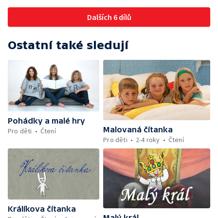
Dalších 6 dílů
Ostatní také sledují
Pohádky a malé hry
Malovaná čítanka
Pro děti
Čtení
Pro děti
2-4 roky
Čtení
Králíkova čítanka
Malý král