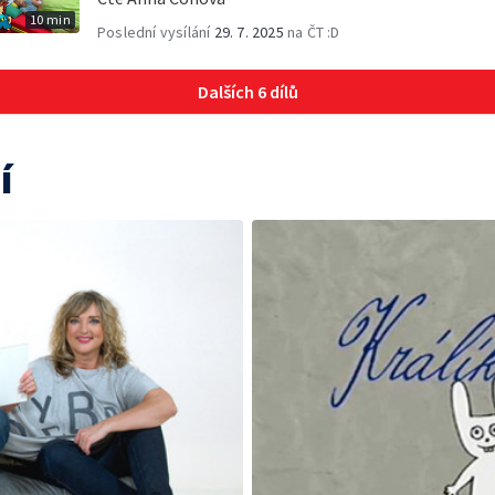
10 min
Poslední vysílání
29. 7. 2025
na ČT :D
Dalších 6 dílů
í