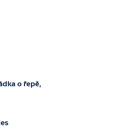
ádka o řepě,
les