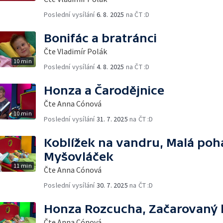
Poslední vysílání
6. 8. 2025
na ČT :D
Bonifác a bratránci
Čte Vladimír Polák
10 min
Poslední vysílání
4. 8. 2025
na ČT :D
Honza a Čarodějnice
Čte Anna Cónová
10 min
Poslední vysílání
31. 7. 2025
na ČT :D
Koblížek na vandru, Malá poh
Myšovláček
11 min
Čte Anna Cónová
Poslední vysílání
30. 7. 2025
na ČT :D
Honza Rozcucha, Začarovaný 
Čte Anna Cónová