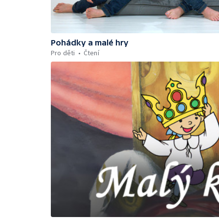
Pohádky a malé hry
Pro děti
Čtení