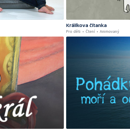
Králíkova čítanka
Pro děti
Čtení
Animovaný