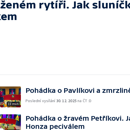
eném rytíři. Jak sluníč
kem
Pohádka o Pavlíkovi a zmrzlině
Poslední vysílání
30. 12. 2025
na ČT :D
11 min
Pohádka o žravém Petříkovi. J
Honza peciválem