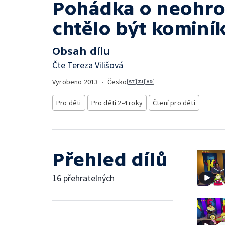
Pohádka o neohrož
chtělo být kominí
Obsah dílu
Čte Tereza Vilišová
Vyrobeno
2013
•
Česko
Pro děti
Pro děti 2-4 roky
Čtení pro děti
Přehled dílů
16 přehratelných