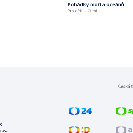
Pohádky moří a oceánů
Pro děti
Čtení
Česká t
no
trava