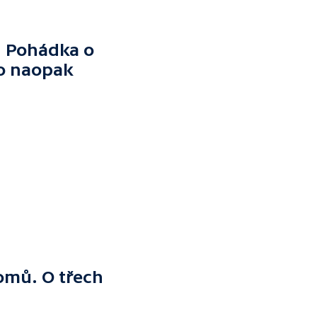
k. Pohádka o
no naopak
domů. O třech