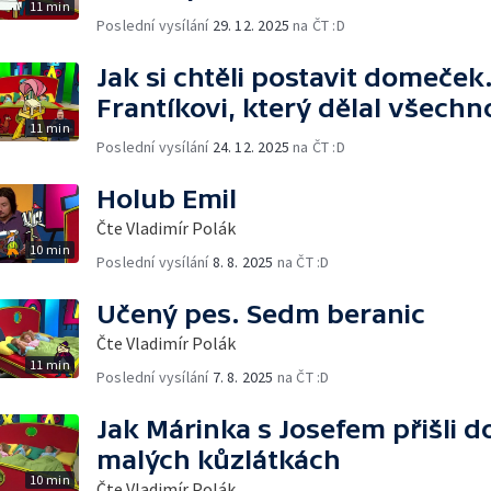
11 min
Poslední vysílání
29. 12. 2025
na ČT :D
Jak si chtěli postavit domeče
Frantíkovi, který dělal všech
11 min
Poslední vysílání
24. 12. 2025
na ČT :D
Holub Emil
Čte Vladimír Polák
10 min
Poslední vysílání
8. 8. 2025
na ČT :D
Učený pes. Sedm beranic
Čte Vladimír Polák
11 min
Poslední vysílání
7. 8. 2025
na ČT :D
Jak Márinka s Josefem přišli 
malých kůzlátkách
10 min
Čte Vladimír Polák