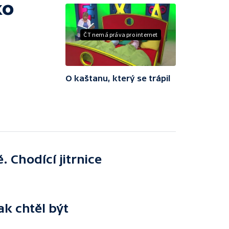
ko
ČT nemá práva pro internet
O kaštanu, který se trápil
. Chodící jitrnice
ak chtěl být